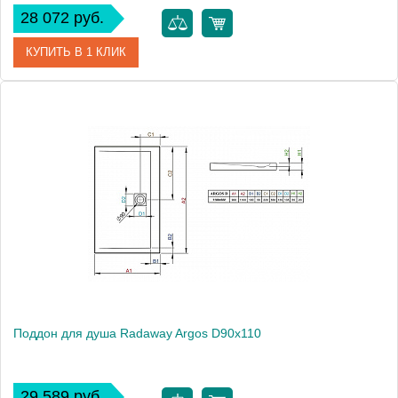
28 072 руб.
КУПИТЬ В 1 КЛИК
Артикул
4AD910-01
Модель
Argos D90x100
Производитель
Radaway
Высота, см
5.5000
Поддон для душа Radaway Argos D90x110
29 589 руб.