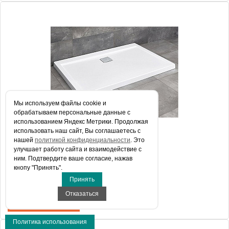
Артикул
4AD915-01
Модель
Argos D90x150
Производитель
Radaway
Высота, см
5.5000
Мы используем файлы сookie и
обрабатываем персональные данные с
использованием Яндекс Метрики. Продолжая
использовать наш сайт, Вы соглашаетесь с
нашей
политикой конфиденциальности
. Это
Поддон для душа Radaway Argos D90x160
улучшает работу сайта и взаимодействие с
ним. Подтвердите ваше согласие, нажав
кнопу "Принять".
Принять
44 194 руб.
Отказаться
КУПИТЬ В 1 КЛИК
Политика использования