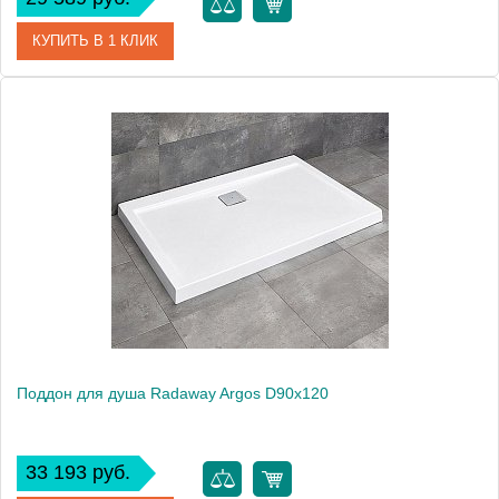
КУПИТЬ В 1 КЛИК
Артикул
4AD911-01
Модель
Argos D90x110
Производитель
Radaway
Высота, см
5.5000
Поддон для душа Radaway Argos D90x120
33 193 руб.