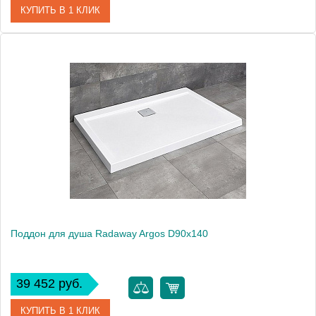
КУПИТЬ В 1 КЛИК
Артикул
4AD912-01
Модель
Argos D90x120
Производитель
Radaway
Высота, см
5.5000
Поддон для душа Radaway Argos D90x140
39 452 руб.
КУПИТЬ В 1 КЛИК