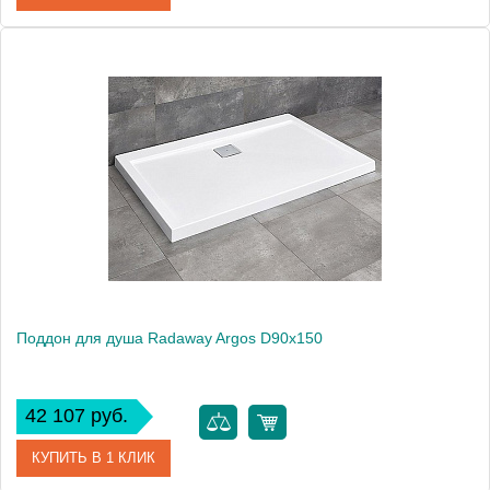
Артикул
4AD914-01
Модель
Argos D90x140
Производитель
Radaway
Высота, см
5.5000
Поддон для душа Radaway Argos D90x150
42 107 руб.
КУПИТЬ В 1 КЛИК