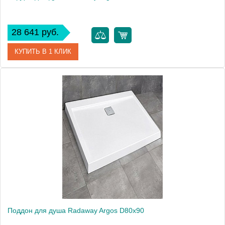
28 641 руб.
КУПИТЬ В 1 КЛИК
Артикул
4AD812-01
Модель
Argos D80x120
Производитель
Radaway
Высота, см
5.5000
Поддон для душа Radaway Argos D80x90