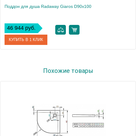
Поддон для душа Radaway Giaros D90x100
46 944 руб.
КУПИТЬ В 1 КЛИК
Артикул
MKGD1090-03
Похожие товары
Модель
Giaros D90x100
Производитель
Radaway
Высота, см
4.0000