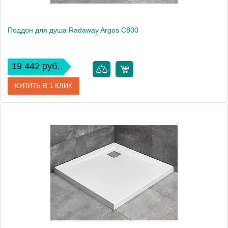
Поддон для душа Radaway Argos C800
19 442 руб.
КУПИТЬ В 1 КЛИК
Артикул
4AC88-01
Модель
Argos C800
Производитель
Radaway
Высота, см
5.5000