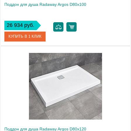
Поддон для душа Radaway Argos D80x100
26 934 руб.
КУПИТЬ В 1 КЛИК
Артикул
4AD810-01
Модель
Argos D80x100
Производитель
Radaway
Высота, см
5.5000
Поддон для душа Radaway Argos D80x120