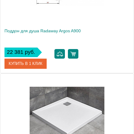
Поддон для душа Radaway Argos A900
22 381 руб.
КУПИТЬ В 1 КЛИК
Артикул
4AA99-01
Модель
Argos A900
Производитель
Radaway
Высота, см
5.5000