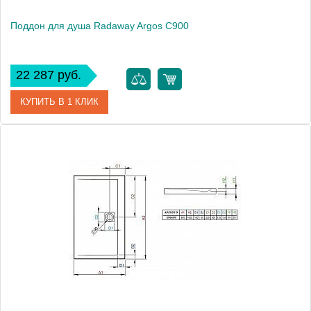
Поддон для душа Radaway Argos C900
22 287 руб.
КУПИТЬ В 1 КЛИК
Артикул
4AC99-01
Модель
Argos C900
Производитель
Radaway
Высота, см
5.5000