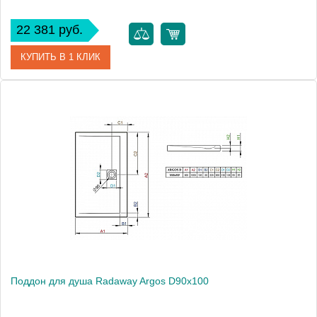
22 381 руб.
КУПИТЬ В 1 КЛИК
Артикул
4AD89-01
Модель
Argos D80x90
Производитель
Radaway
Высота, см
5.5000
Поддон для душа Radaway Argos D90x100