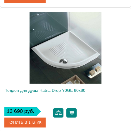
Артикул
YXBF
Модель
Drop SX YXBF
Производитель
Hatria
Высота, см
11.0000
Поддон для душа Hatria Drop Y0GE 80x80
13 690 руб.
КУПИТЬ В 1 КЛИК