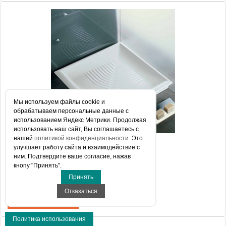
Артикул
Y0GE
Модель
Drop Y0GE
Производитель
Hatria
Высота, см
11.0000
Мы используем файлы сookie и
обрабатываем персональные данные с
использованием Яндекс Метрики. Продолжая
использовать наш сайт, Вы соглашаетесь с
нашей
политикой конфиденциальности
. Это
Поддон для душа Hatria Drop Y0GF 90x90
улучшает работу сайта и взаимодействие с
ним. Подтвердите ваше согласие, нажав
кнопу "Принять".
Принять
17 820 руб.
Отказаться
КУПИТЬ В 1 КЛИК
Политика использования