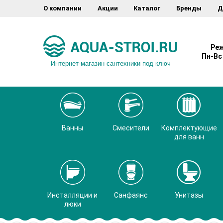
О компании
Акции
Каталог
Бренды
Д
Реж
Пн-Вс 
Интернет-магазин сантехники под ключ
Ванны
Смесители
Комплектующие
для ванн
Инсталляции и
Санфаянс
Унитазы
люки