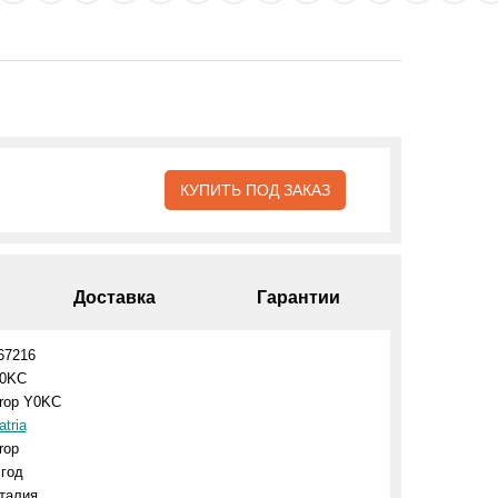
КУПИТЬ ПОД ЗАКАЗ
Доставка
Гарантии
67216
0KC
rop Y0KC
atria
rop
 год
талия