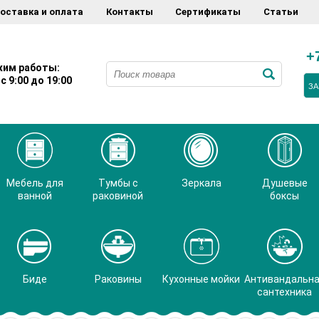
оставка и оплата
Контакты
Сертификаты
Статьи
+
им работы:
с 9:00 до 19:00
ЗА
Мебель для
Тумбы с
Зеркала
Душевые
ванной
раковиной
боксы
Биде
Раковины
Кухонные мойки
Антивандальн
сантехника