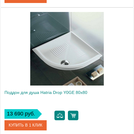
Артикул
YXBF
Модель
Drop SX YXBF
Производитель
Hatria
Высота, см
11.0000
Поддон для душа Hatria Drop Y0GE 80x80
13 690 руб.
КУПИТЬ В 1 КЛИК