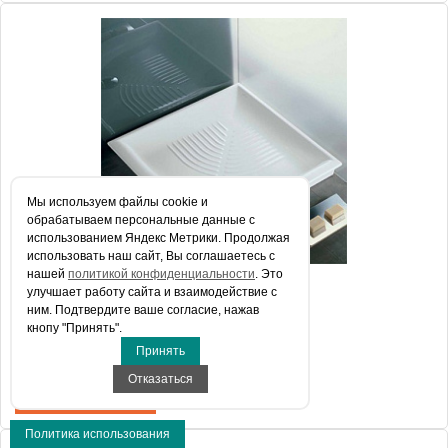
Артикул
Y0GE
Модель
Drop Y0GE
Производитель
Hatria
Высота, см
11.0000
Мы используем файлы сookie и
обрабатываем персональные данные с
использованием Яндекс Метрики. Продолжая
использовать наш сайт, Вы соглашаетесь с
нашей
политикой конфиденциальности
. Это
Поддон для душа Hatria Drop Y0GF 90x90
улучшает работу сайта и взаимодействие с
ним. Подтвердите ваше согласие, нажав
кнопу "Принять".
Принять
17 820 руб.
Отказаться
КУПИТЬ В 1 КЛИК
Политика использования