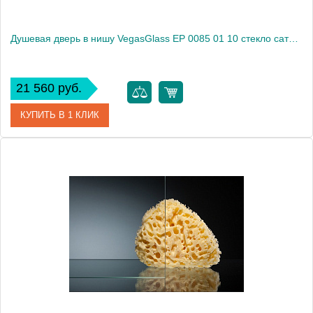
Душевая дверь в нишу VegasGlass EP 0085 01 10 стекло сатин, 85
21 560 руб.
КУПИТЬ В 1 КЛИК
Артикул
EP 0085 01 10
Модель
EP 0085 01 10
Производитель
VegasGlass
Высота, см
189.0000