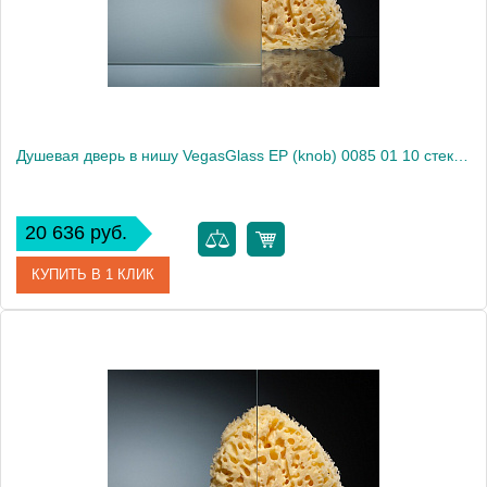
Высота, см
189.0000
Душевая дверь в нишу VegasGlass EP (knob) 0085 01 10 стекло сатин, 85
20 636 руб.
КУПИТЬ В 1 КЛИК
Артикул
EP (knob) 0085 01 10
Модель
EP (knob) 0085 01 10
Производитель
VegasGlass
Высота, см
189.0000