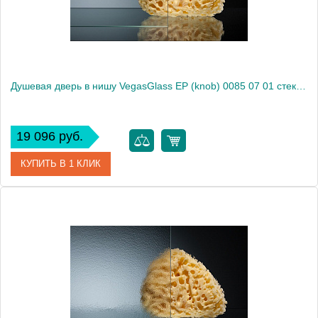
Душевая дверь в нишу VegasGlass EP (knob) 0085 07 01 стекло прозрачное, 85
19 096 руб.
КУПИТЬ В 1 КЛИК
Артикул
EP (knob) 0085 07 01
Модель
EP (knob) 0085 07 01
Производитель
VegasGlass
Высота, см
189.0000