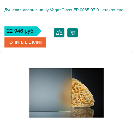
Душевая дверь в нишу VegasGlass EP 0085 07 01 стекло прозрачное, 85
22 946 руб.
КУПИТЬ В 1 КЛИК
Артикул
EP 0085 07 01
Модель
EP 0085 07 01
Производитель
VegasGlass
Высота, см
189.0000