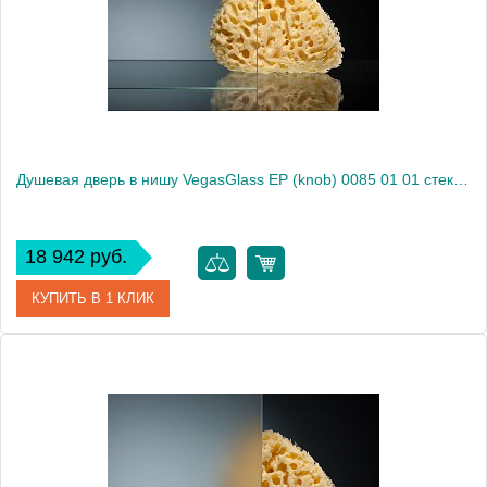
Высота, см
189.0000
Душевая дверь в нишу VegasGlass EP (knob) 0085 01 01 стекло прозрачное, 85
18 942 руб.
КУПИТЬ В 1 КЛИК
Артикул
EP (knob) 0085 01 01
Модель
EP (knob) 0085 01 01
Производитель
VegasGlass