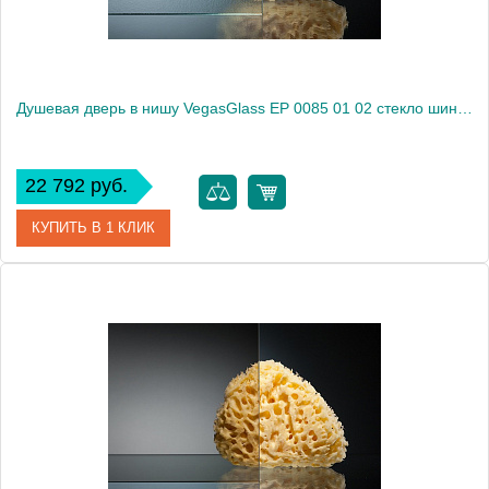
Душевая дверь в нишу VegasGlass EP 0085 01 02 стекло шиншилла, 85
22 792 руб.
КУПИТЬ В 1 КЛИК
Артикул
EP 0085 01 02
Модель
EP 0085 01 02
Производитель
VegasGlass
Высота, см
189.0000