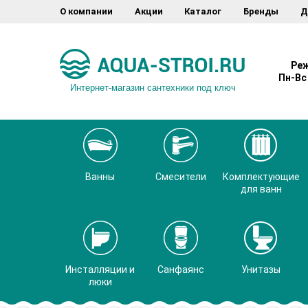
О компании
Акции
Каталог
Бренды
Д
Реж
Пн-Вс 
Интернет-магазин сантехники под ключ
Ванны
Смесители
Комплектующие
для ванн
Инсталляции и
Санфаянс
Унитазы
люки