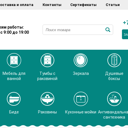
оставка и оплата
Контакты
Сертификаты
Статьи
+
им работы:
с 9:00 до 19:00
ЗА
Мебель для
Тумбы с
Зеркала
Душевые
ванной
раковиной
боксы
Биде
Раковины
Кухонные мойки
Антивандальн
сантехника