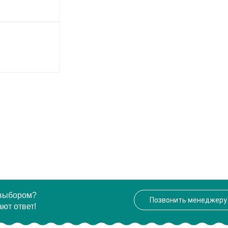
 выбором?
Позвонить менеджеру
ют ответ!