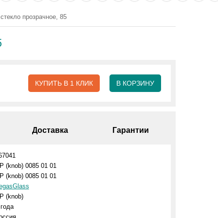
стекло прозрачное, 85
5
КУПИТЬ В 1 КЛИК
В КОРЗИНУ
Доставка
Гарантии
67041
P (knob) 0085 01 01
P (knob) 0085 01 01
egasGlass
P (knob)
 года
оссия