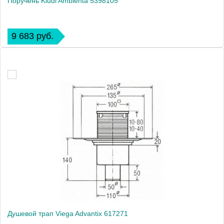
Поручень Kludi Ambienta 5398105
9 683 руб.
Душевой трап Viega Advantix 617271