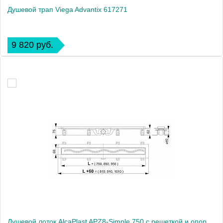
Душевой трап Viega Advantix 617271
9 820 руб.
Душевой лоток AlcaPlast APZ8-Simple 750 с решеткой и опорами