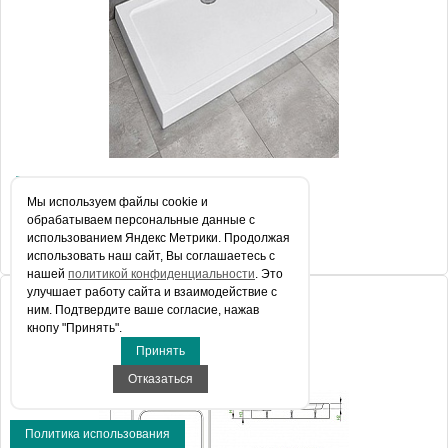
Поддон для душа Radaway Doros D90x100
Мы используем файлы сookie и
обрабатываем персональные данные с
использованием Яндекс Метрики. Продолжая
19 384 руб.
использовать наш сайт, Вы соглашаетесь с
нашей
политикой конфиденциальности
. Это
улучшает работу сайта и взаимодействие с
ним. Подтвердите ваше согласие, нажав
кнопу "Принять".
Принять
Отказаться
Политика использования