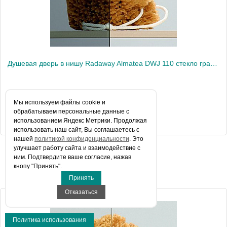
Душевая дверь в нишу Radaway Almatea DWJ 110 стекло графит L
41 958 руб.
Мы используем файлы сookie и
обрабатываем персональные данные с
КУПИТЬ В 1 КЛИК
использованием Яндекс Метрики. Продолжая
использовать наш сайт, Вы соглашаетесь с
нашей
политикой конфиденциальности
. Это
улучшает работу сайта и взаимодействие с
ним. Подтвердите ваше согласие, нажав
Артикул
31212-01-05N
кнопу "Принять".
Похожие товары
Модель
Almatea DWJ
Принять
Производитель
Radaway
Отказаться
Высота, см
195.0000
Политика использования