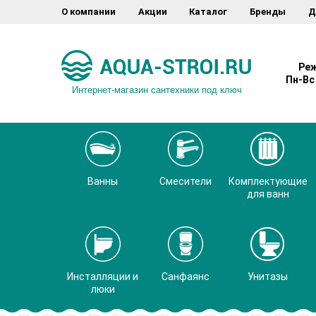
О компании
Акции
Каталог
Бренды
Д
Реж
Пн-Вс 
Интернет-магазин сантехники под ключ
Ванны
Смесители
Комплектующие
для ванн
Инсталляции и
Санфаянс
Унитазы
люки