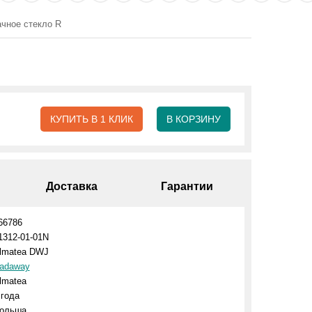
чное стекло R
КУПИТЬ В 1 КЛИК
В КОРЗИНУ
Доставка
Гарантии
66786
1312-01-01N
lmatea DWJ
adaway
lmatea
 года
ольша