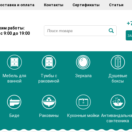
оставка и оплата
Контакты
Сертификаты
Статьи
+
им работы:
с 9:00 до 19:00
ЗА
Мебель для
Тумбы с
Зеркала
Душевые
ванной
раковиной
боксы
Биде
Раковины
Кухонные мойки
Антивандальн
сантехника