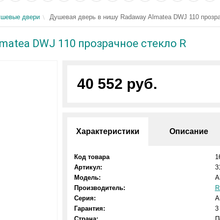
шевые двери
Душевая дверь в нишу Radaway Almatea DWJ 110 прозра
matea DWJ 110 прозрачное стекло R
40 552 руб.
Характеристики
Описание
Код товара
1
Артикул:
3
Модель:
A
Производитель:
R
Серия:
A
Гарантия:
3
Страна:
П