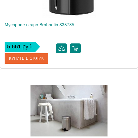
Вес, кг
0.8
Мусорное ведро Brabantia 335785
5 661 руб.
КУПИТЬ В 1 КЛИК
Артикул
335785
Модель
335785
Производитель
Brabantia
Высота, см
25.0000
Монтаж
напольный
Вес, кг
0.72