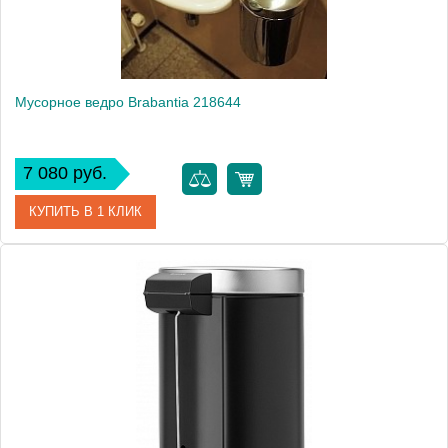
Вес, кг
0.72
Мусорное ведро Brabantia 218644
7 080 руб.
КУПИТЬ В 1 КЛИК
Артикул
218644
Модель
218644
Производитель
Brabantia
Высота, см
25.0000
Монтаж
подвесной, напольный