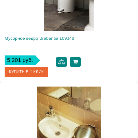
Мусорное ведро Brabantia 109348
5 201 руб.
КУПИТЬ В 1 КЛИК
Артикул
109348
Модель
109348
Производитель
Brabantia
Высота, см
25.0000
Монтаж
напольный