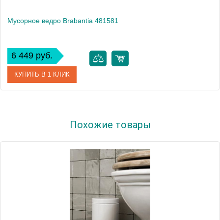
Мусорное ведро Brabantia 481581
6 449 руб.
КУПИТЬ В 1 КЛИК
Артикул
481581
Похожие товары
Модель
481581
Производитель
Brabantia
Высота, см
25.0000
Монтаж
напольный
Вес, кг
0.66