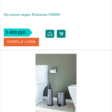
Мусорное ведро Brabantia 348686
5 408 руб.
КУПИТЬ В 1 КЛИК
Артикул
348686
Модель
348686
Производитель
Brabantia
Высота, см
25.0000
Монтаж
напольный
Вес, кг
0.66