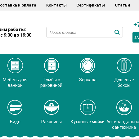
оставка и оплата
Контакты
Сертификаты
Статьи
+
им работы:
с 9:00 до 19:00
ЗА
Мебель для
Тумбы с
Зеркала
Душевые
ванной
раковиной
боксы
Биде
Раковины
Кухонные мойки
Антивандальн
сантехника