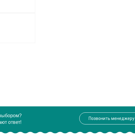
 выбором?
Позвонить менеджеру
ют ответ!