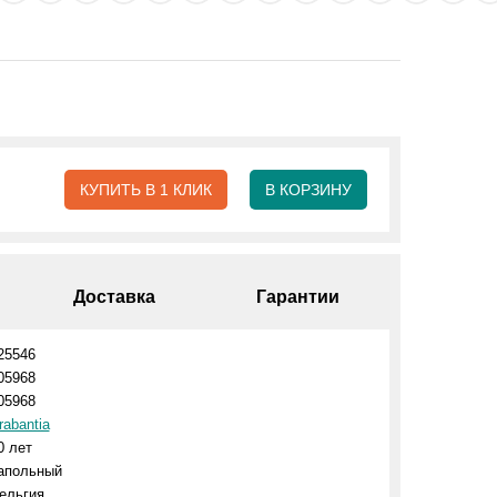
КУПИТЬ В 1 КЛИК
В КОРЗИНУ
Доставка
Гарантии
25546
05968
05968
rabantia
0 лет
апольный
ельгия