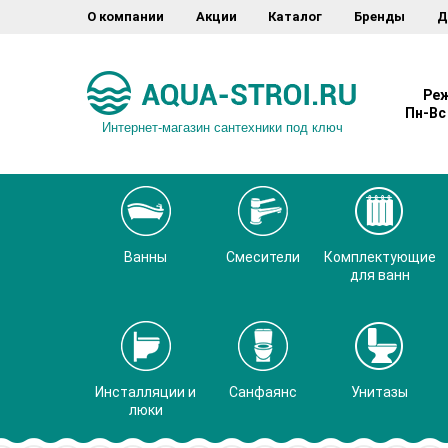
О компании
Акции
Каталог
Бренды
Д
Реж
Пн-Вс 
Интернет-магазин сантехники под ключ
Ванны
Смесители
Комплектующие
для ванн
Инсталляции и
Санфаянс
Унитазы
люки