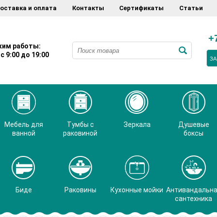
оставка и оплата
Контакты
Сертификаты
Статьи
+
им работы:
с 9:00 до 19:00
ЗА
Мебель для
Тумбы с
Зеркала
Душевые
ванной
раковиной
боксы
Биде
Раковины
Кухонные мойки
Антивандальн
сантехника