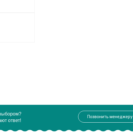
 выбором?
Позвонить менеджеру
ют ответ!