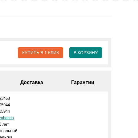
КУПИТЬ В 1 КЛИК
В КОРЗИНУ
Доставка
Гарантии
23468
05944
05944
rabantia
0 лет
апольный
ельгия