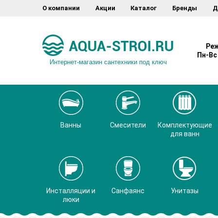
О компании
Акции
Каталог
Бренды
Д
Реж
Пн-Вс 
Интернет-магазин сантехники под ключ
Ванны
Смесители
Комплектующие
для ванн
Инсталляции и
Санфаянс
Унитазы
люки