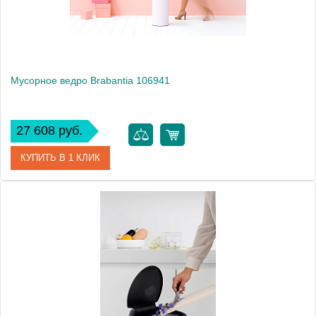
Монтаж
напольный
Мусорное ведро Brabantia 106941
27 608 руб.
КУПИТЬ В 1 КЛИК
Артикул
106941
Модель
106941
Производитель
Brabantia
Высота, см
68.5000
Монтаж
напольный