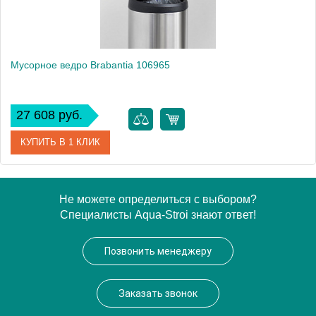
Мусорное ведро Brabantia 106965
27 608 руб.
КУПИТЬ В 1 КЛИК
Артикул
106965
Не можете определиться с выбором?
Специалисты Aqua-Stroi знают ответ!
Модель
106965
Производитель
Brabantia
Позвонить менеджеру
Высота, см
68.5000
Монтаж
напольный
Заказать звонок