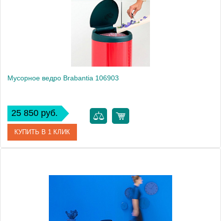
Высота, см
68.5000
Монтаж
напольный
Мусорное ведро Brabantia 106903
25 850 руб.
КУПИТЬ В 1 КЛИК
Артикул
106903
Модель
106903
Производитель
Brabantia
Высота, см
68.5000