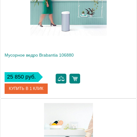
Мусорное ведро Brabantia 106880
25 850 руб.
КУПИТЬ В 1 КЛИК
Артикул
106880
Модель
106880
Производитель
Brabantia