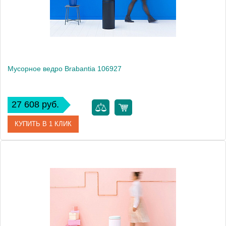
Монтаж
напольный
Мусорное ведро Brabantia 106927
27 608 руб.
КУПИТЬ В 1 КЛИК
Артикул
106927
Модель
106927
Производитель
Brabantia
Высота, см
68.5000