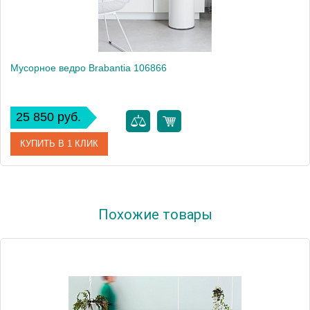
Мусорное ведро Brabantia 106866
25 850 руб.
КУПИТЬ В 1 КЛИК
Артикул
106866
Похожие товары
Модель
106866
Производитель
Brabantia
Высота, см
68.5000
Монтаж
напольный