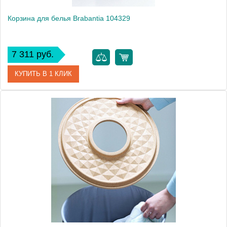
Корзина для белья Brabantia 104329
7 311 руб.
КУПИТЬ В 1 КЛИК
Артикул
104329
Модель
104329
Производитель
Brabantia
Высота, см
54.3000
Монтаж
напольный
Вес, кг
1.3