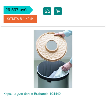
29 537 руб.
КУПИТЬ В 1 КЛИК
Артикул
104404
Модель
104404
Производитель
Brabantia
Высота, см
67.0000
Монтаж
напольный
Вес, кг
4.7
Корзина для белья Brabantia 104442