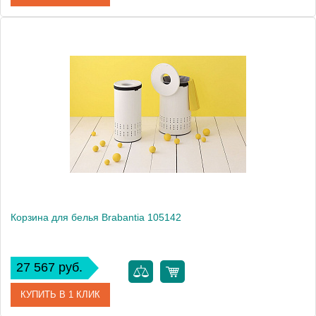
Артикул
105128
Модель
105128
Производитель
Brabantia
Высота, см
64.0000
Монтаж
напольный
Вес, кг
3.6
Корзина для белья Brabantia 105142
27 567 руб.
КУПИТЬ В 1 КЛИК