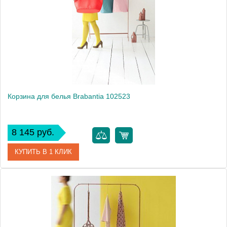
Производитель
Brabantia
Высота, см
74.0000
Монтаж
напольный
Вес, кг
0.9
Корзина для белья Brabantia 102523
8 145 руб.
КУПИТЬ В 1 КЛИК
Артикул
102523
Модель
102523
Производитель
Brabantia