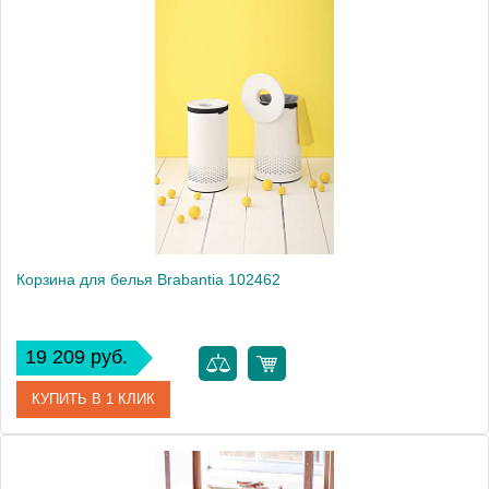
Артикул
102448
Модель
102448
Производитель
Brabantia
Высота, см
74.0000
Монтаж
напольный
Вес, кг
0.9
Корзина для белья Brabantia 102462
19 209 руб.
КУПИТЬ В 1 КЛИК
Артикул
102462