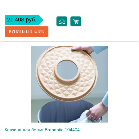
21 408 руб.
КУПИТЬ В 1 КЛИК
Артикул
104381
Модель
104381
Производитель
Brabantia
Высота, см
63.0000
Монтаж
напольный
Вес, кг
3.3
Корзина для белья Brabantia 104404