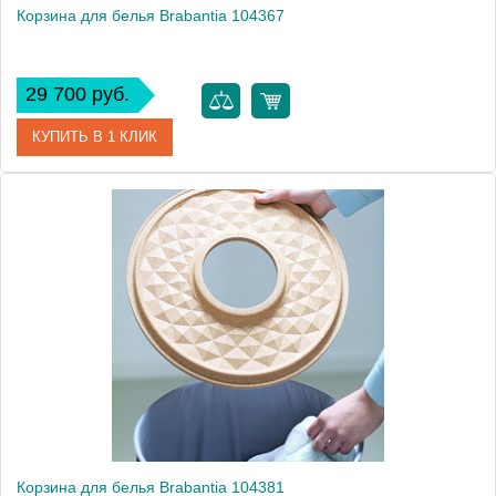
Корзина для белья Brabantia 104367
29 700 руб.
КУПИТЬ В 1 КЛИК
Артикул
104367
Модель
104367
Производитель
Brabantia
Высота, см
63.0000
Монтаж
напольный
Вес, кг
3.3
Корзина для белья Brabantia 104381