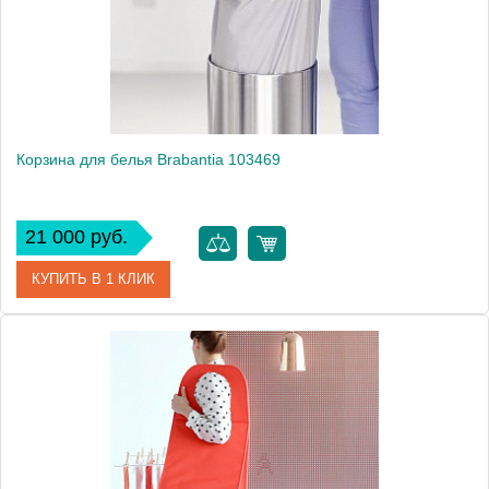
Высота, см
74.0000
Монтаж
напольный
Вес, кг
0.9
Корзина для белья Brabantia 103469
21 000 руб.
КУПИТЬ В 1 КЛИК
Артикул
103469
Модель
103469
Производитель
Brabantia
Высота, см
64.0000