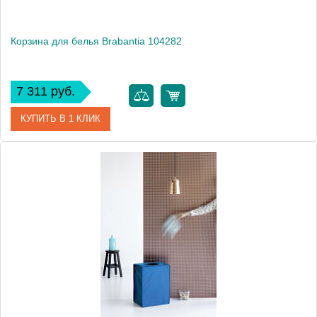
Корзина для белья Brabantia 104282
7 311 руб.
КУПИТЬ В 1 КЛИК
Артикул
104282
Модель
104282
Производитель
Brabantia
Высота, см
54.3000
Монтаж
напольный
Вес, кг
1.3