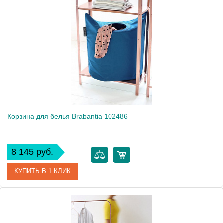
Модель
102462
Производитель
Brabantia
Высота, см
63.0000
Монтаж
напольный
Вес, кг
3.3
Корзина для белья Brabantia 102486
8 145 руб.
КУПИТЬ В 1 КЛИК
Артикул
102486