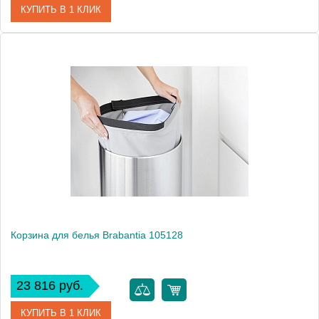
КУПИТЬ В 1 КЛИК
Артикул
105104
Модель
105104
Производитель
Brabantia
Высота, см
64.0000
Монтаж
напольный
Вес, кг
3.6
Корзина для белья Brabantia 105128
23 816 руб.
КУПИТЬ В 1 КЛИК