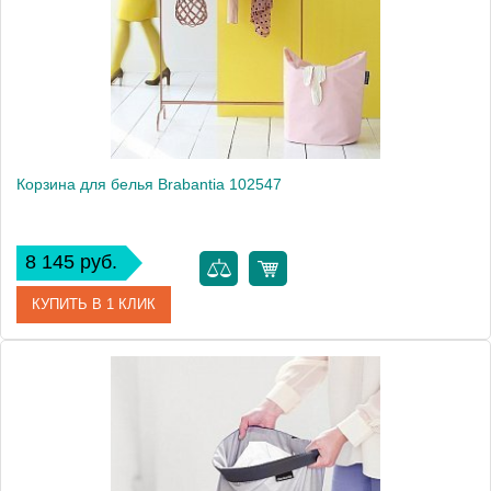
Высота, см
74.0000
Монтаж
напольный
Вес, кг
0.9
Корзина для белья Brabantia 102547
8 145 руб.
КУПИТЬ В 1 КЛИК
Артикул
102547
Модель
102547
Производитель
Brabantia