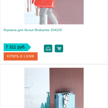
Монтаж
напольный
Вес, кг
3.3
Корзина для белья Brabantia 104220
7 311 руб.
КУПИТЬ В 1 КЛИК
Артикул
104220
Модель
104220
Производитель
Brabantia
Высота, см
54.3000
Монтаж
напольный