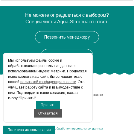
Артикул
105142
Не можете определиться с выбором?
Специалисты Aqua-Stroi знают ответ!
Модель
105142
Производитель
Brabantia
Позвонить менеджеру
Высота, см
67.0000
Монтаж
напольный
Заказать звонок
Мы используем файлы сookie и
Вес, кг
4.7
обрабатываем персональные данные с
использованием Яндекс Метрики. Продолжая
использовать наш сайт, Вы соглашаетесь с
нашей
политикой конфиденциальности
. Это
улучшает работу сайта и взаимодействие с
© Aqua-Stroi.ru, 2026
ним. Подтвердите ваше согласие, нажав
Интернет-магазин сантехники
в Москве
кнопу "Принять".
Все права защищены.
Принять
Отказаться
Карта сайта
Политика конфиденциальности
Соглашение на обработку персональных данных
Политика использования