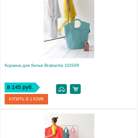
Модель
102486
Производитель
Brabantia
Высота, см
74.0000
Монтаж
напольный
Вес, кг
0.9
Корзина для белья Brabantia 102509
8 145 руб.
КУПИТЬ В 1 КЛИК
Артикул
102509
Модель
102509