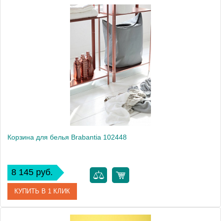
Высота, см
62.8000
Монтаж
напольный
Корзина для белья Brabantia 102448
8 145 руб.
КУПИТЬ В 1 КЛИК