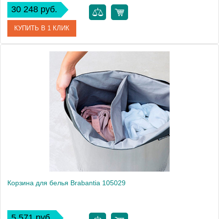
30 248 руб.
КУПИТЬ В 1 КЛИК
Артикул
104442
Модель
104442
Производитель
Brabantia
Высота, см
64.0000
Монтаж
напольный
Вес, кг
4.7
Корзина для белья Brabantia 105029
5 571 руб.