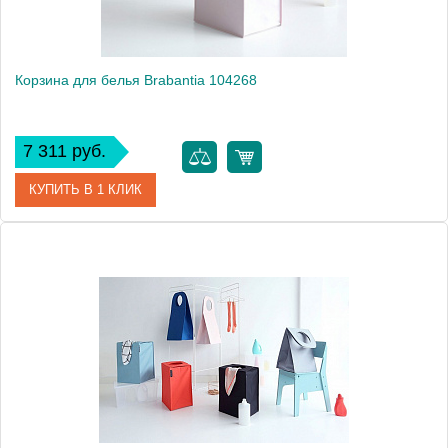
Вес, кг
1.3
Корзина для белья Brabantia 104268
7 311 руб.
КУПИТЬ В 1 КЛИК
Артикул
104268
Модель
104268
Производитель
Brabantia
Высота, см
54.3000
Монтаж
напольный
Вес, кг
1.3