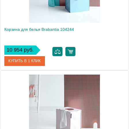
Вес, кг
1.3
Корзина для белья Brabantia 104244
10 954 руб.
КУПИТЬ В 1 КЛИК
Артикул
104244
Модель
104244
Производитель
Brabantia
Высота, см
54.3000
Монтаж
напольный