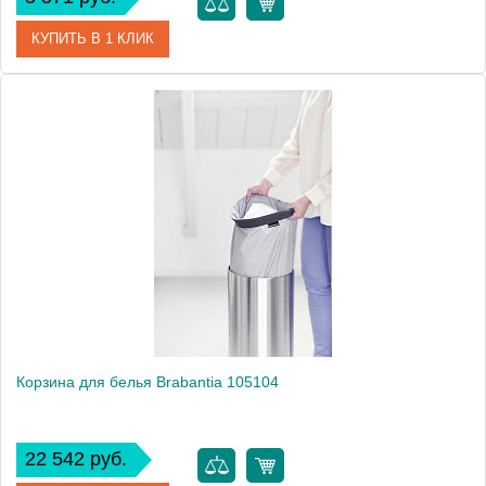
КУПИТЬ В 1 КЛИК
Артикул
105029
Модель
105029
Производитель
Brabantia
Высота, см
62.8000
Монтаж
напольный
Корзина для белья Brabantia 105104
22 542 руб.