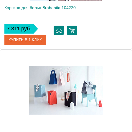
Корзина для белья Brabantia 104220
7 311 руб.
КУПИТЬ В 1 КЛИК
Артикул
104220
Модель
104220
Производитель
Brabantia
Высота, см
54.3000
Монтаж
напольный
Вес, кг
1.3