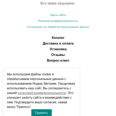
Все права защищены.
Карта сайта
Политика конфиденциальности
Соглашение на обработку персональных данных
Каталог
Доставка и оплата
Установка
Отзывы
Вопрос-ответ
О компании
Мы используем файлы сookie и
Производители
обрабатываем персональные данные с
Сервисные центры
использованием Яндекс Метрики. Продолжая
использовать наш сайт, Вы соглашаетесь с
Контакты
нашей
политикой конфиденциальности
. Это
Статьи
улучшает работу сайта и взаимодействие с
ним. Подтвердите ваше согласие, нажав
Телефоны:
кнопу "Принять".
+7 (903) 216-59-41
Принять