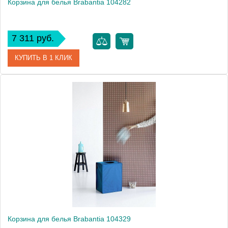
Корзина для белья Brabantia 104282
7 311 руб.
КУПИТЬ В 1 КЛИК
Артикул
104282
Модель
104282
Производитель
Brabantia
Высота, см
54.3000
Монтаж
напольный
Вес, кг
1.3
Корзина для белья Brabantia 104329