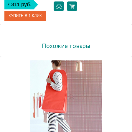
7 311 руб.
КУПИТЬ В 1 КЛИК
Артикул
104268
Похожие товары
Модель
104268
Производитель
Brabantia
Высота, см
54.3000
Монтаж
напольный
Вес, кг
1.3