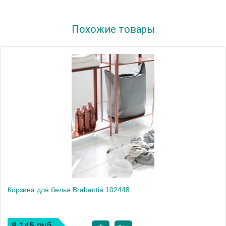
Артикул
102486
Похожие товары
Модель
102486
Производитель
Brabantia
Высота, см
74.0000
Монтаж
напольный
Вес, кг
0.9
Корзина для белья Brabantia 102448
8 145 руб.