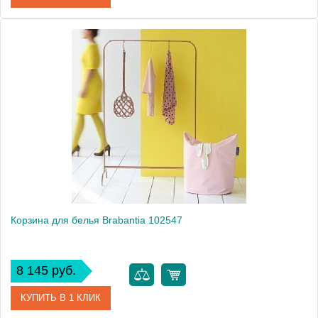
Артикул
102523
Модель
102523
Производитель
Brabantia
Высота, см
74.0000
Монтаж
напольный
Вес, кг
0.9
Корзина для белья Brabantia 102547
8 145 руб.
КУПИТЬ В 1 КЛИК