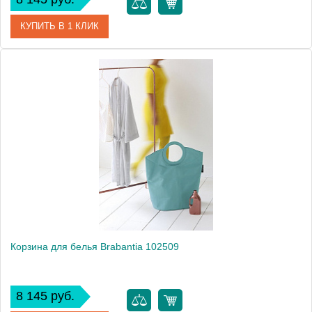
КУПИТЬ В 1 КЛИК
Артикул
102448
Модель
102448
Производитель
Brabantia
Высота, см
74.0000
Монтаж
напольный
Вес, кг
0.9
Корзина для белья Brabantia 102509
8 145 руб.