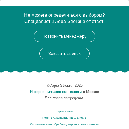
Артикул
102547
Не можете определиться с выбором?
Специалисты Aqua-Stroi знают ответ!
Модель
102547
Производитель
Brabantia
Позвонить менеджеру
Высота, см
74.0000
Монтаж
напольный
Заказать звонок
Вес, кг
0.9
© Aqua-Stroi.ru, 2026
Интернет-магазин сантехники
в Москве
Все права защищены.
Карта сайта
Политика конфиденциальности
Соглашение на обработку персональных данных