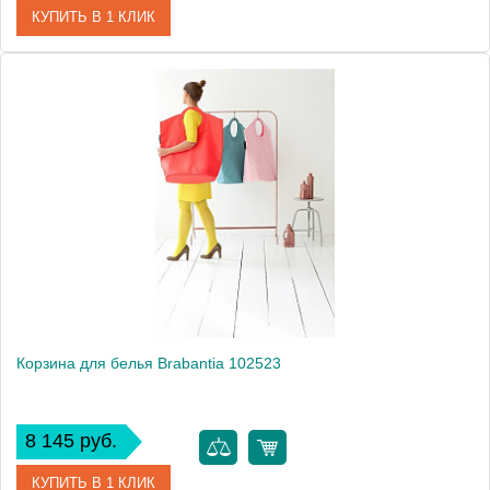
КУПИТЬ В 1 КЛИК
Артикул
102509
Модель
102509
Производитель
Brabantia
Высота, см
74.0000
Монтаж
напольный
Вес, кг
0.9
Корзина для белья Brabantia 102523
8 145 руб.
КУПИТЬ В 1 КЛИК