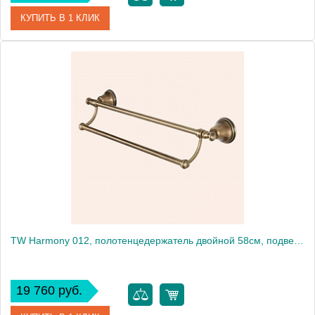
КУПИТЬ В 1 КЛИК
Артикул
TWHA011bi/oro
Производитель
Tiffany World
TW Harmony 012, полотенцедержатель двойной 58см, подвесной, цвет держателя: бронза
19 760 руб.