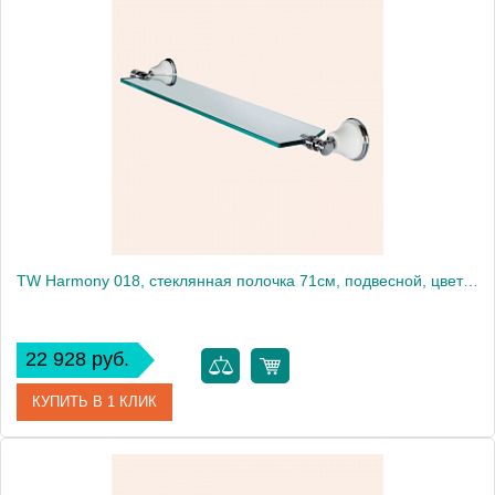
Артикул
TWHA018bi/oro
Производитель
Tiffany World
TW Harmony 018, стеклянная полочка 71см, подвесной, цвет: белый/хром
22 928 руб.
КУПИТЬ В 1 КЛИК
Артикул
TWHA018bi/cr