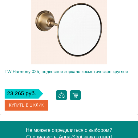
Производитель
Tiffany World
TW Harmony 025, подвесное зеркало косметическое круглое диам.14см, цвет держателя: бронза
23 265 руб.
КУПИТЬ В 1 КЛИК
Артикул
TWHA025br
Не можете определиться с выбором?
Специалисты Aqua-Stroi знают ответ!