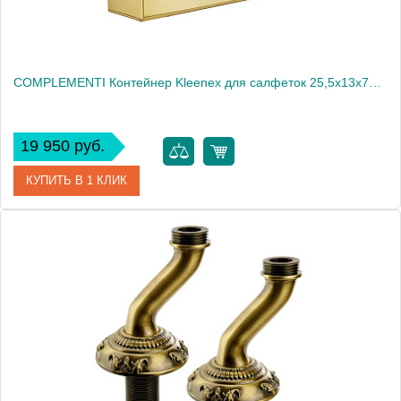
COMPLEMENTI Контейнер Kleenex для салфеток 25,5x13x7h cm , золото
19 950 руб.
КУПИТЬ В 1 КЛИК
Артикул
21990
Производитель
Migliore
Высота, см
7.0000
Вес, кг
0.65