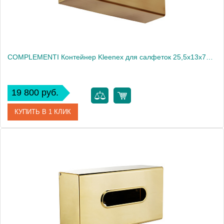
COMPLEMENTI Контейнер Kleenex для салфеток 25,5x13x7h cm , бронза
19 800 руб.
КУПИТЬ В 1 КЛИК
Артикул
21988
Производитель
Migliore
Высота, см
7.0000
Вес, кг
0.65