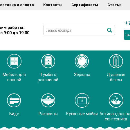
оставка и оплата
Контакты
Сертификаты
Статьи
+
им работы:
с 9:00 до 19:00
ЗА
Мебель для
Тумбы с
Зеркала
Душевые
ванной
раковиной
боксы
Биде
Раковины
Кухонные мойки
Антивандальн
сантехника