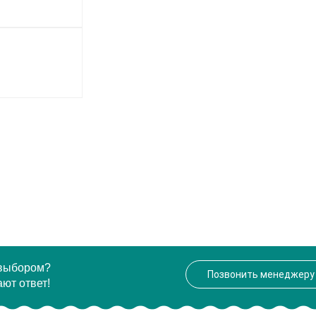
 выбором?
Позвонить менеджеру
ют ответ!