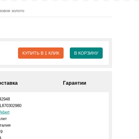
зовое золото
КУПИТЬ В 1 КЛИК
В КОРЗИНУ
оставка
Гарантии
42948
L870302980
ebert
 лет
талия
.9
4