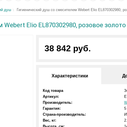
ий душ
Гигиенический душ со смесителем Webert Elio EL870302980, ро
 Webert Elio EL870302980, розовое золото
38 842 руб.
Характеристики
Д
Код товара
3
Артикул:
E
Производитель:
W
Гарантия:
5
Страна-производитель:
И
Вес, кг:
2
Высота, см:
1