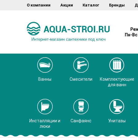
О компании
Акции
Каталог
Бренды
Д
Реж
Пн-Вс 
Интернет-магазин сантехники под ключ
Ванны
Смесители
Комплектующие
для ванн
Инсталляции и
Санфаянс
Унитазы
люки