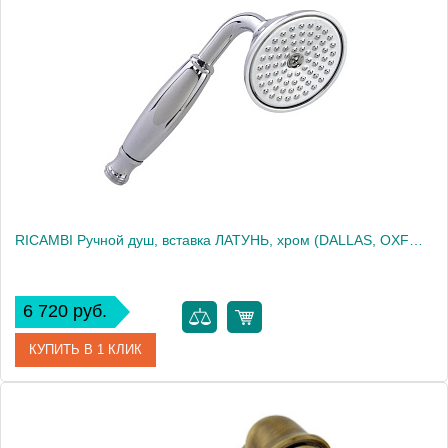
Артикул
30884
Производитель
Migliore
Высота, см
22.5000
Вес, кг
0.36
RICAMBI Ручной душ, вставка ЛАТУНЬ, хром (DALLAS, OXFORD, REVIVAL, PRINCETON,, ARC)
6 720 руб.
КУПИТЬ В 1 КЛИК
Артикул
31871