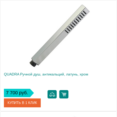
Артикул
20027
Производитель
Migliore
Высота, см
20.5000
Вес, кг
0.13
QUADRA Ручной душ, антикальций, латунь, хром
7 700 руб.
КУПИТЬ В 1 КЛИК