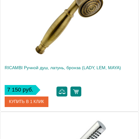
Производитель
Migliore
Высота, см
19.5000
Вес, кг
0.32
RICAMBI Ручной душ, латунь, бронза (LADY, LEM, MAYA)
7 150 руб.
КУПИТЬ В 1 КЛИК
Артикул
30881
Производитель
Migliore