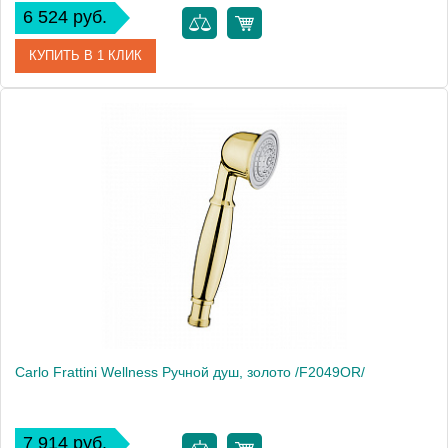
6 524 руб.
КУПИТЬ В 1 КЛИК
Артикул
F2203OTCR
Производитель
Fima Carlo Frattini
Carlo Frattini Wellness Ручной душ, золото /F2049ОR/
7 914 руб.