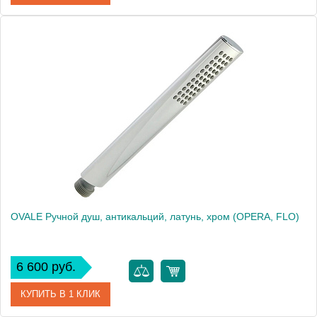
Артикул
30470
Производитель
Migliore
Высота, см
18.5000
Вес, кг
0.17
OVALE Ручной душ, антикальций, латунь, хром (OPERA, FLO)
6 600 руб.
КУПИТЬ В 1 КЛИК