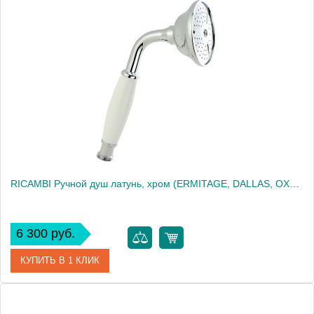
Артикул
20028
Производитель
Migliore
Высота, см
21.4000
Вес, кг
0.17
RICAMBI Ручной душ латунь, хром (ERMITAGE, DALLAS, OXFORD, REVIVAL, PRINCETON, PRINCETON+, ARC
6 300 руб.
КУПИТЬ В 1 КЛИК