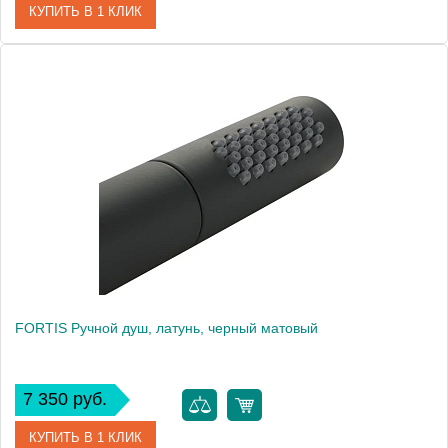
КУПИТЬ В 1 КЛИК
Артикул
30864
Производитель
Migliore
Высота, см
18.6000
Вес, кг
0.53
FORTIS Ручной душ, латунь, черный матовый
7 350 руб.
КУПИТЬ В 1 КЛИК