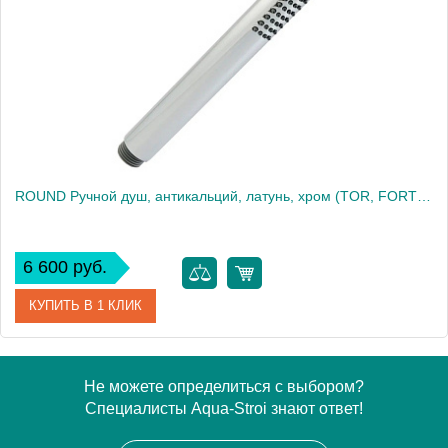
Высота, см
18.6000
Вес, кг
0.23
ROUND Ручной душ, антикальций, латунь, хром (TOR, FORTIS, NAXOS)
6 600 руб.
КУПИТЬ В 1 КЛИК
Артикул
20029
Не можете определиться с выбором?
Специалисты Aqua-Stroi знают ответ!
Производитель
Migliore
Высота, см
18.6000