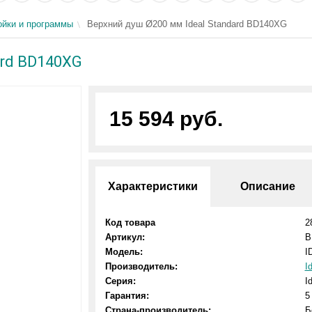
йки и программы
Верхний душ Ø200 мм Ideal Standard BD140XG
ard BD140XG
15 594 руб.
Характеристики
Описание
Код товара
2
Артикул:
B
Модель:
I
Производитель:
I
Серия:
I
Гарантия:
5
Страна-производитель:
Б