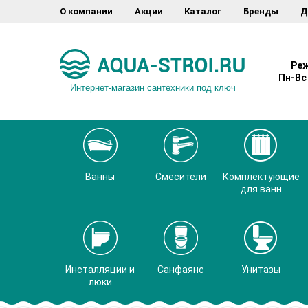
О компании
Акции
Каталог
Бренды
Д
Реж
Пн-Вс 
Интернет-магазин сантехники под ключ
Ванны
Смесители
Комплектующие
для ванн
Инсталляции и
Санфаянс
Унитазы
люки