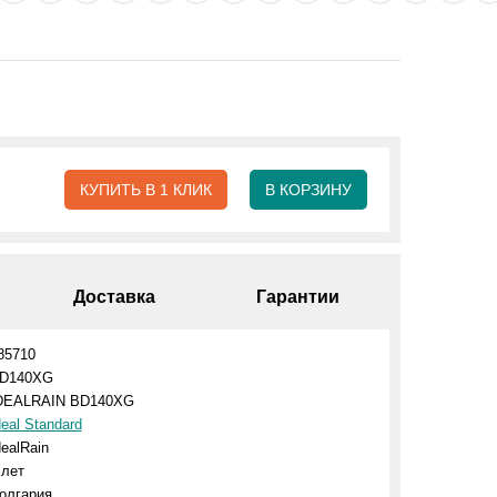
КУПИТЬ В 1 КЛИК
В КОРЗИНУ
Доставка
Гарантии
85710
D140XG
DEALRAIN BD140XG
deal Standard
dealRain
 лет
олгария