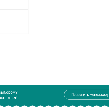
 выбором?
Позвонить менеджеру
ют ответ!