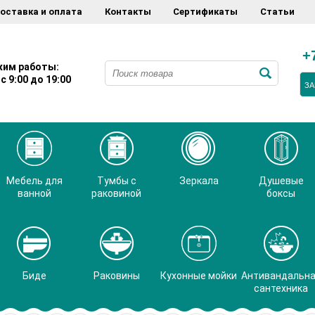
оставка и оплата
Контакты
Сертификаты
Статьи
+
им работы:
с 9:00 до 19:00
ЗА
Мебель для
Тумбы с
Зеркала
Душевые
ванной
раковиной
боксы
Биде
Раковины
Кухонные мойки
Антивандальн
сантехника