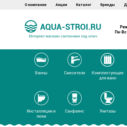
О компании
Акции
Каталог
Бренды
Д
Реж
Пн-Вс 
Интернет-магазин сантехники под ключ
Ванны
Смесители
Комплектующие
для ванн
Инсталляции и
Санфаянс
Унитазы
люки