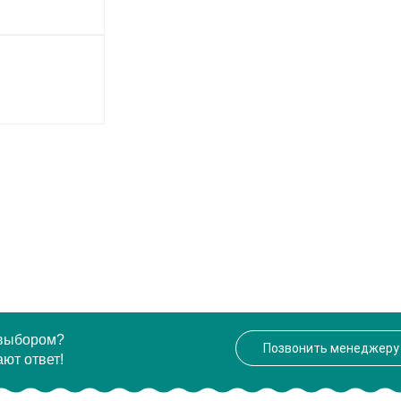
 выбором?
Позвонить менеджеру
ют ответ!