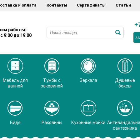
оставка и оплата
Контакты
Сертификаты
Статьи
+
им работы:
с 9:00 до 19:00
ЗА
Мебель для
Тумбы с
Зеркала
Душевые
ванной
раковиной
боксы
Биде
Раковины
Кухонные мойки
Антивандальн
сантехника