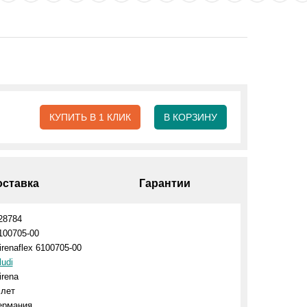
КУПИТЬ В 1 КЛИК
В КОРЗИНУ
оставка
Гарантии
28784
100705-00
irenaflex 6100705-00
ludi
irena
 лет
ермания