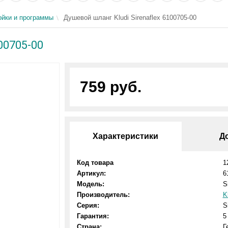
йки и программы
Душевой шланг Kludi Sirenaflex 6100705-00
00705-00
759 руб.
Характеристики
Д
Код товара
1
Артикул:
6
Модель:
S
Производитель:
K
Серия:
S
Гарантия:
5
Страна:
Г