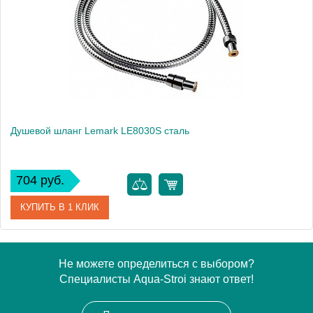
Производитель
Bravat
Душевой шланг Lemark LE8030S сталь
704 руб.
КУПИТЬ В 1 КЛИК
Артикул
LE8030S
Не можете определиться с выбором?
Специалисты Aqua-Stroi знают ответ!
Модель
LE8030S
Производитель
Lemark