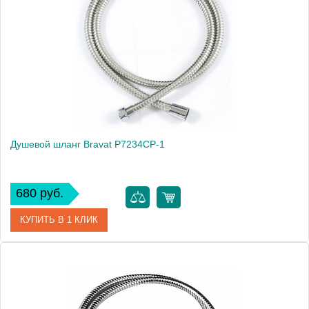
Душевой шланг Bravat P7234CP-1
680 руб.
КУПИТЬ В 1 КЛИК
Артикул
179281 / P7234CP-1
Модель
P7234CP-1