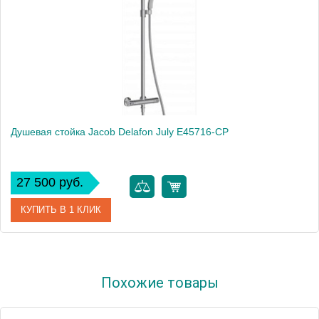
Душевая стойка Jacob Delafon July E45716-CP
27 500 руб.
КУПИТЬ В 1 КЛИК
Артикул
E45716-CP
Похожие товары
Модель
July E45716-CP
Производитель
Jacob Delafon