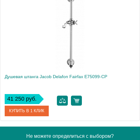
Артикул
E3875-CP
Модель
Eo E3875-CP
Производитель
Jacob Delafon
Высота, см
6.5000
Вес, кг
1.65
Душевая штанга Jacob Delafon Fairfax E75099-CP
41 250 руб.
КУПИТЬ В 1 КЛИК
Артикул
E75099-CP
Не можете определиться с выбором?