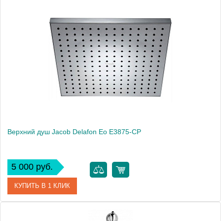
Высота, см
108.8000
Верхний душ Jacob Delafon Eo E3875-CP
5 000 руб.
КУПИТЬ В 1 КЛИК