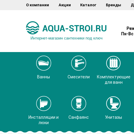
О компании
Акции
Каталог
Бренды
Д
Реж
Пн-Вс 
Интернет-магазин сантехники под ключ
Ванны
Смесители
Комплектующие
для ванн
Инсталляции и
Санфаянс
Унитазы
люки