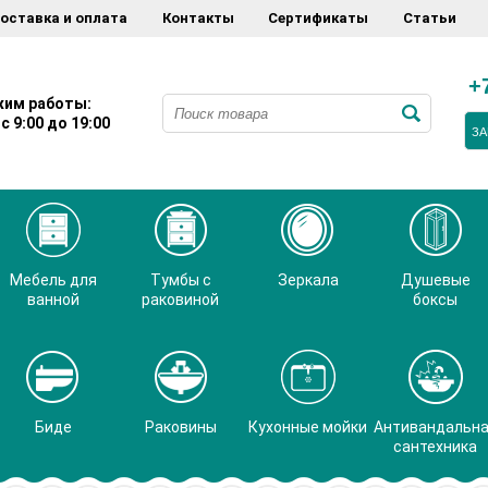
оставка и оплата
Контакты
Сертификаты
Статьи
+
им работы:
с 9:00 до 19:00
ЗА
Мебель для
Тумбы с
Зеркала
Душевые
ванной
раковиной
боксы
Биде
Раковины
Кухонные мойки
Антивандальн
сантехника