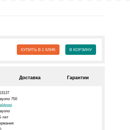
КУПИТЬ В 1 КЛИК
В КОРЗИНУ
Доставка
Гарантии
63137
ayono 750
aldewei
ayono
5 лет
ермания
0