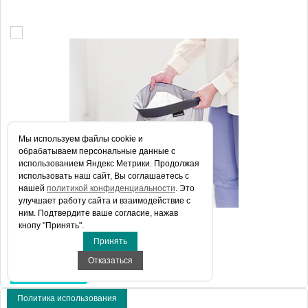
Мы используем файлы сookie и
обрабатываем персональные данные с
использованием Яндекс Метрики. Продолжая
использовать наш сайт, Вы соглашаетесь с
нашей
политикой конфиденциальности
. Это
улучшает работу сайта и взаимодействие с
ним. Подтвердите ваше согласие, нажав
Корзина для белья Brabantia 103469
кнопу "Принять".
Принять
Отказаться
21 000 руб.
Политика использования