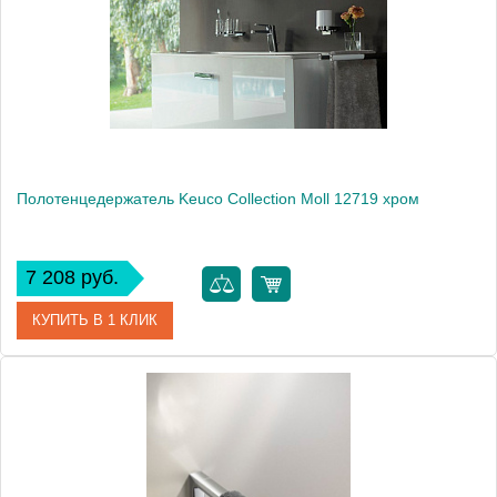
Производитель
Keuco
Высота, см
3.5000
Монтаж
подвесной
Полотенцедержатель Keuco Collection Moll 12719 хром
7 208 руб.
КУПИТЬ В 1 КЛИК
Артикул
12719 010000
Модель
Collection Moll 12719
Производитель
Keuco