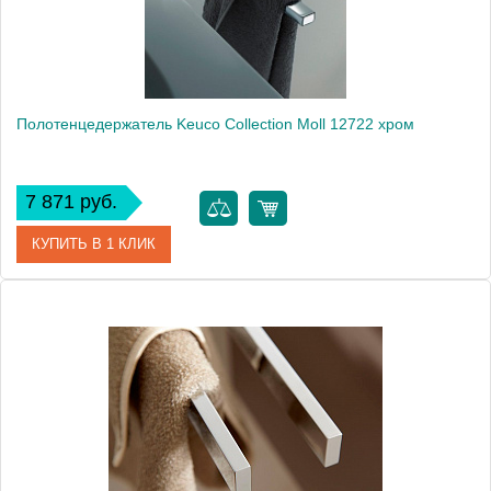
Монтаж
подвесной
Полотенцедержатель Keuco Collection Moll 12722 хром
7 871 руб.
КУПИТЬ В 1 КЛИК
Артикул
12722 010000
Модель
Collection Moll 12722
Производитель
Keuco
Высота, см
5.8000
Монтаж
подвесной