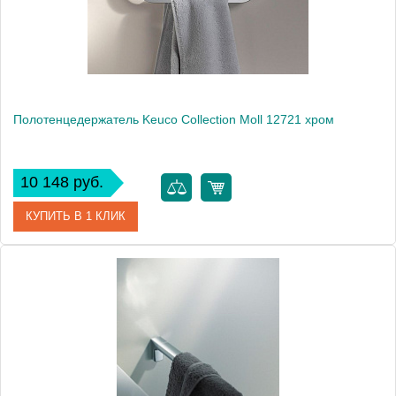
Монтаж
подвесной
Полотенцедержатель Keuco Collection Moll 12721 хром
10 148 руб.
КУПИТЬ В 1 КЛИК
Артикул
12721 010000
Модель
Collection Moll 12721
Производитель
Keuco
Высота, см
14.1000