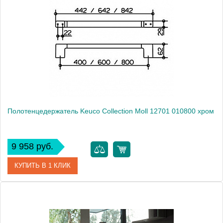
Модель
Collection Moll 12701 010600
Производитель
Keuco
Высота, см
2.9000
Монтаж
подвесной
Полотенцедержатель Keuco Collection Moll 12701 010800 хром
9 958 руб.
КУПИТЬ В 1 КЛИК
Артикул
12701010800 (12701 010800)
Модель
Collection Moll 12701 010800