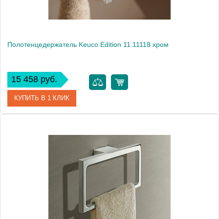
Полотенцедержатель Keuco Edition 11 11118 хром
15 458 руб.
КУПИТЬ В 1 КЛИК
Артикул
11118 010000
Модель
Edition 11 11118
Производитель
Keuco
Высота, см
2.8000
Монтаж
подвесной