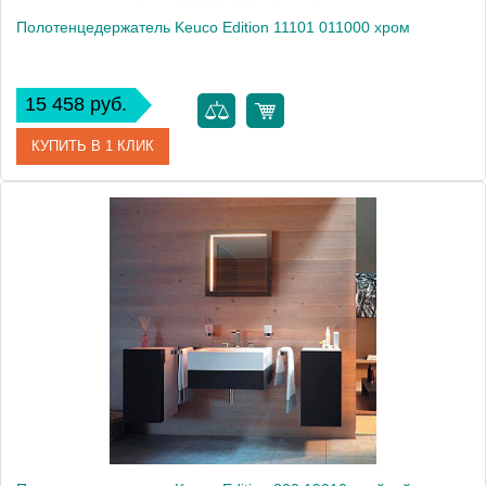
Полотенцедержатель Keuco Edition 11101 011000 хром
15 458 руб.
КУПИТЬ В 1 КЛИК
Артикул
11101011000 (11101 011000)
Модель
Edition 11101 011000
Производитель
Keuco
Высота, см
3.3000
Монтаж
подвесной