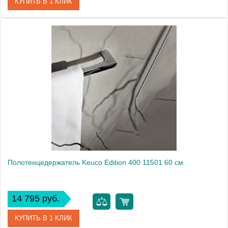
КУПИТЬ В 1 КЛИК
Артикул
30070010000 (30070 010000)
Модель
Edition 30070 010000
Производитель
Keuco
Высота, см
46.5000
Монтаж
подвесной
Полотенцедержатель Keuco Edition 400 11501 60 см
14 795 руб.
КУПИТЬ В 1 КЛИК