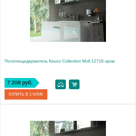
Производитель
Keuco
Высота, см
2.9000
Монтаж
подвесной
Полотенцедержатель Keuco Collection Moll 12718 хром
7 208 руб.
КУПИТЬ В 1 КЛИК
Артикул
12718 010000
Модель
Collection Moll 12718