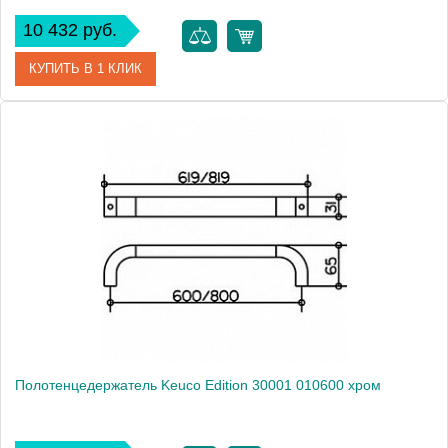
10 432 руб.
КУПИТЬ В 1 КЛИК
Артикул
30021 010000
Модель
Edition 300
Производитель
Keuco
Высота, см
3.0000
Монтаж
подвесной
Полотенцедержатель Keuco Edition 30001 010600 хром