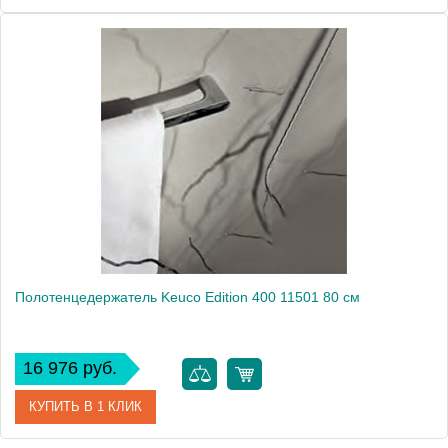
Артикул
11501 010600
Модель
Edition 400 11501
Производитель
Keuco
Высота, см
2.5000
Монтаж
подвесной
Полотенцедержатель Keuco Edition 400 11501 80 см
16 976 руб.
КУПИТЬ В 1 КЛИК