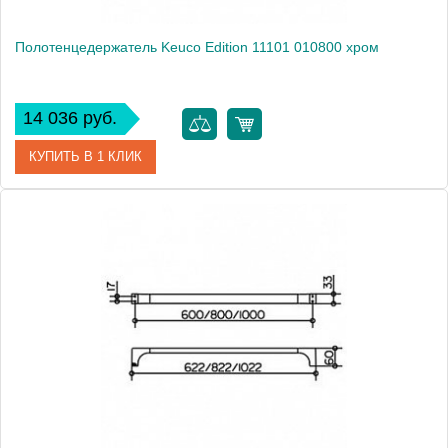
Полотенцедержатель Keuco Edition 11101 010800 хром
14 036 руб.
КУПИТЬ В 1 КЛИК
Артикул
11101010800 (11101 010800)
Модель
Edition 11101 010800
Производитель
Keuco
Высота, см
3.3000
Монтаж
подвесной