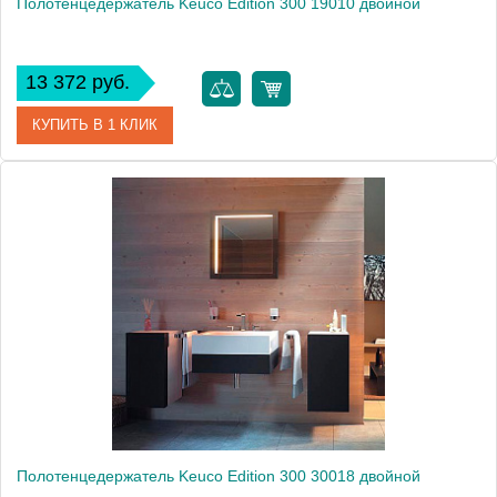
Полотенцедержатель Keuco Edition 300 19010 двойной
13 372 руб.
КУПИТЬ В 1 КЛИК
Артикул
30019010000 (30019 010000)
Модель
Edition 300 19010
Производитель
Keuco
Высота, см
3.0000
Монтаж
подвесной
Полотенцедержатель Keuco Edition 300 30018 двойной