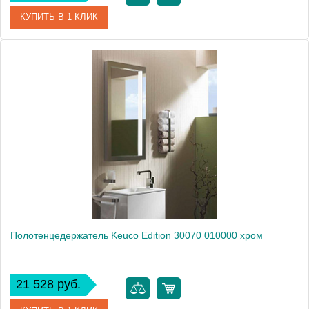
КУПИТЬ В 1 КЛИК
Артикул
30001010800 (30001 010800)
Модель
Edition 30001 010800
Производитель
Keuco
Высота, см
3.1000
Монтаж
подвесной
Полотенцедержатель Keuco Edition 30070 010000 хром
21 528 руб.