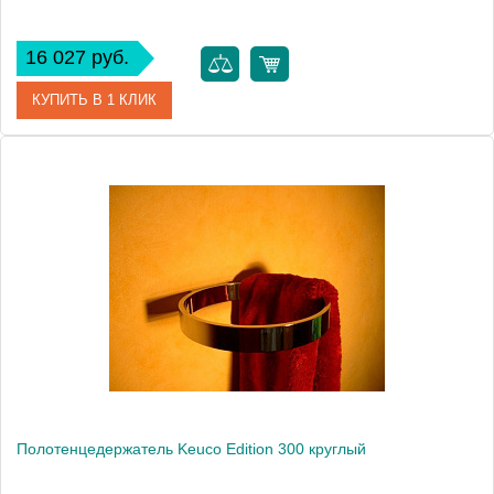
16 027 руб.
КУПИТЬ В 1 КЛИК
Артикул
30018 010000
Модель
Edition 300 30018
Производитель
Keuco
Высота, см
3.0000
Монтаж
подвесной
Полотенцедержатель Keuco Edition 300 круглый