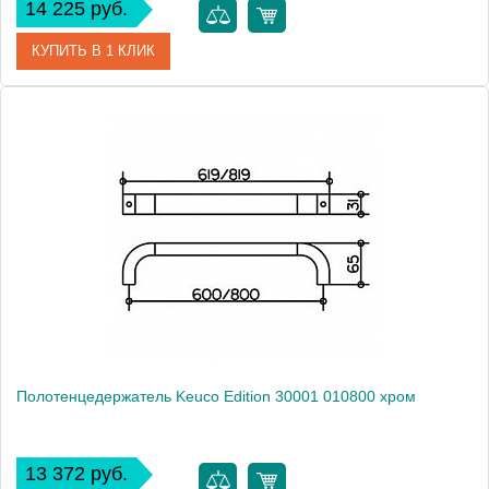
14 225 руб.
КУПИТЬ В 1 КЛИК
Артикул
30001 010600
Модель
Edition 30001 010600
Производитель
Keuco
Высота, см
6.5000
Монтаж
подвесной
Полотенцедержатель Keuco Edition 30001 010800 хром
13 372 руб.