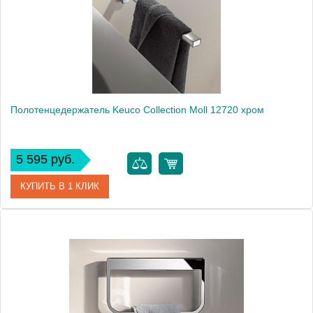
Высота, см
3.5000
Монтаж
подвесной
Полотенцедержатель Keuco Collection Moll 12720 хром
5 595 руб.
КУПИТЬ В 1 КЛИК
Артикул
12720 010000
Модель
Collection Moll 12720
Производитель
Keuco
Высота, см
5.8000