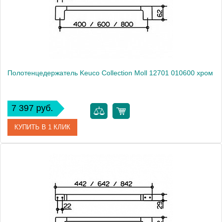
Высота, см
2.9000
Монтаж
подвесной
Полотенцедержатель Keuco Collection Moll 12701 010600 хром
7 397 руб.
КУПИТЬ В 1 КЛИК
Артикул
12701 010600
Модель
Collection Moll 12701 010600
Производитель
Keuco
Высота, см
2.9000