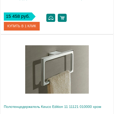
15 458 руб.
КУПИТЬ В 1 КЛИК
Артикул
11118 010000
Модель
Edition 11 11118
Производитель
Keuco
Высота, см
2.8000
Монтаж
подвесной
Полотенцедержатель Keuco Edition 11 11121 010000 хром