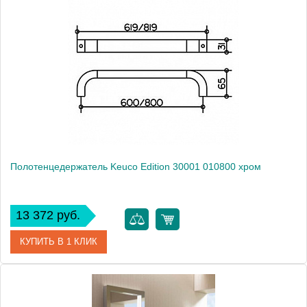
Артикул
30001 010600
Модель
Edition 30001 010600
Производитель
Keuco
Высота, см
6.5000
Монтаж
подвесной
Полотенцедержатель Keuco Edition 30001 010800 хром
13 372 руб.
КУПИТЬ В 1 КЛИК
Артикул
30001010800 (30001 010800)