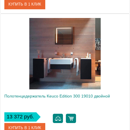
КУПИТЬ В 1 КЛИК
Артикул
11101011000 (11101 011000)
Модель
Edition 11101 011000
Производитель
Keuco
Высота, см
3.3000
Монтаж
подвесной
Полотенцедержатель Keuco Edition 300 19010 двойной
13 372 руб.
КУПИТЬ В 1 КЛИК