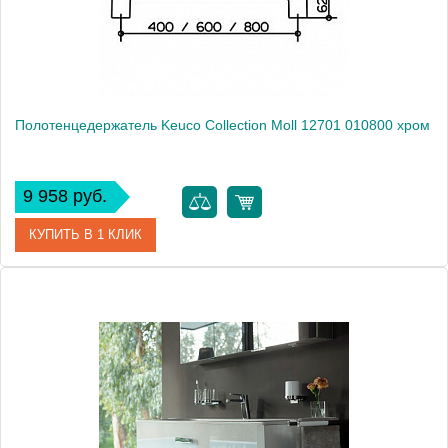
Монтаж
подвесной
Полотенцедержатель Keuco Collection Moll 12701 010800 хром
9 958 руб.
КУПИТЬ В 1 КЛИК
Артикул
12701010800 (12701 010800)
Модель
Collection Moll 12701 010800
Производитель
Keuco
Высота, см
2.9000
Монтаж
подвесной