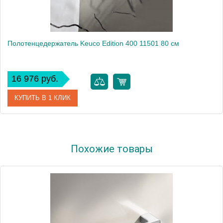
Полотенцедержатель Keuco Edition 400 11501 80 см
16 976 руб.
КУПИТЬ В 1 КЛИК
Артикул
11501 010800
Похожие товары
Модель
Edition 400 11501
Производитель
Keuco
Высота, см
2.5000
Монтаж
подвесной