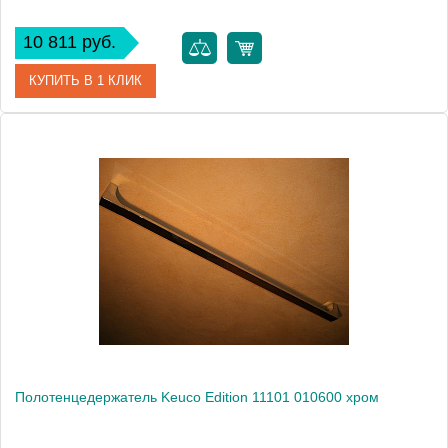
10 811 руб.
КУПИТЬ В 1 КЛИК
Артикул
11121 010000
Модель
Edition 11 11121 010000
Производитель
Keuco
Высота, см
14.9000
Монтаж
подвесной
Полотенцедержатель Keuco Edition 11101 010600 хром