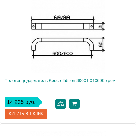
Артикул
30021 010000
Модель
Edition 300
Производитель
Keuco
Высота, см
3.0000
Монтаж
подвесной
Полотенцедержатель Keuco Edition 30001 010600 хром
14 225 руб.
КУПИТЬ В 1 КЛИК