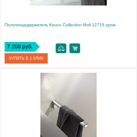
Полотенцедержатель Keuco Collection Moll 12719 хром
7 208 руб.
КУПИТЬ В 1 КЛИК
Артикул
12719 010000
Модель
Collection Moll 12719
Производитель
Keuco
Высота, см
3.5000
Монтаж
подвесной