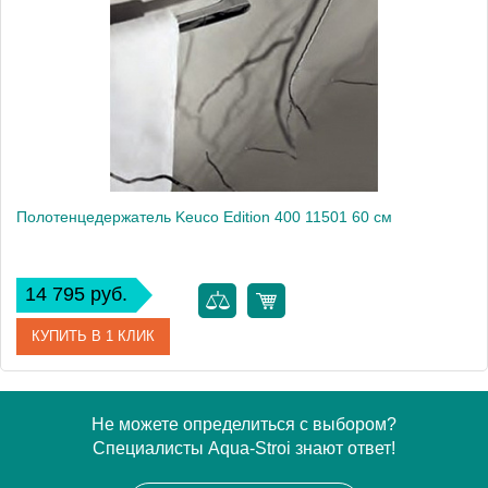
Производитель
Keuco
Высота, см
46.5000
Монтаж
подвесной
Полотенцедержатель Keuco Edition 400 11501 60 см
14 795 руб.
КУПИТЬ В 1 КЛИК
Артикул
11501 010600
Не можете определиться с выбором?
Специалисты Aqua-Stroi знают ответ!
Модель
Edition 400 11501