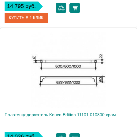
14 795 руб.
КУПИТЬ В 1 КЛИК
Артикул
11101 010600
Модель
Edition 11101 010600
Производитель
Keuco
Высота, см
3.3000
Монтаж
подвесной
Полотенцедержатель Keuco Edition 11101 010800 хром
14 036 руб.