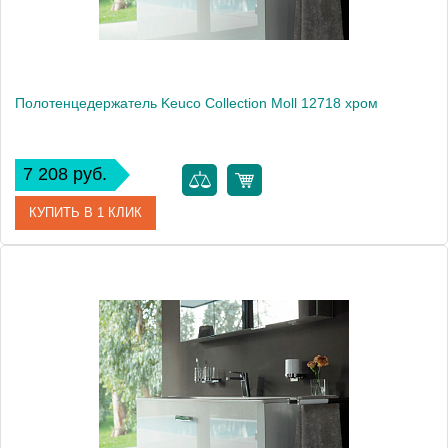
Полотенцедержатель Keuco Collection Moll 12718 хром
7 208 руб.
КУПИТЬ В 1 КЛИК
Артикул
12718 010000
Модель
Collection Moll 12718
Производитель
Keuco
Высота, см
3.5000
Монтаж
подвесной