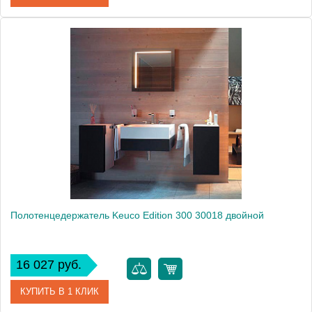
Артикул
30019010000 (30019 010000)
Модель
Edition 300 19010
Производитель
Keuco
Высота, см
3.0000
Монтаж
подвесной
Полотенцедержатель Keuco Edition 300 30018 двойной
16 027 руб.
КУПИТЬ В 1 КЛИК