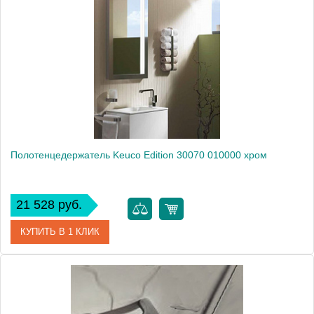
Модель
Edition 30001 010800
Производитель
Keuco
Высота, см
3.1000
Монтаж
подвесной
Полотенцедержатель Keuco Edition 30070 010000 хром
21 528 руб.
КУПИТЬ В 1 КЛИК
Артикул
30070010000 (30070 010000)
Модель
Edition 30070 010000