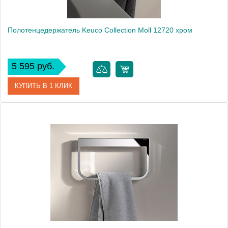
Полотенцедержатель Keuco Collection Moll 12720 хром
5 595 руб.
КУПИТЬ В 1 КЛИК
Артикул
12720 010000
Модель
Collection Moll 12720
Производитель
Keuco
Высота, см
5.8000
Монтаж
подвесной