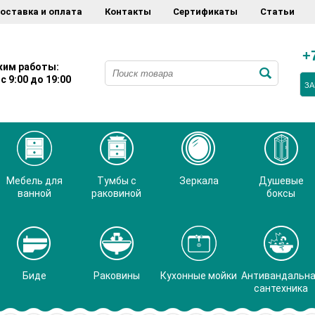
оставка и оплата
Контакты
Сертификаты
Статьи
+
им работы:
с 9:00 до 19:00
ЗА
Мебель для
Тумбы с
Зеркала
Душевые
ванной
раковиной
боксы
Биде
Раковины
Кухонные мойки
Антивандальн
сантехника