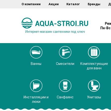
О компании
Акции
Каталог
Бренды
Д
Реж
Пн-Вс 
Интернет-магазин сантехники под ключ
Ванны
Смесители
Комплектующие
для ванн
Инсталляции и
Санфаянс
Унитазы
люки