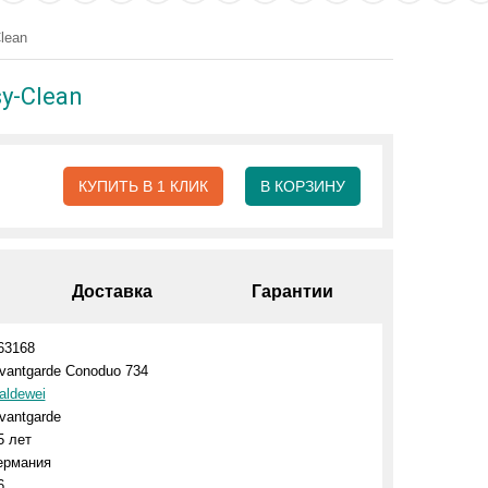
lean
y-Clean
КУПИТЬ В 1 КЛИК
В КОРЗИНУ
Доставка
Гарантии
63168
vantgarde Conoduo 734
aldewei
vantgarde
5 лет
ермания
6