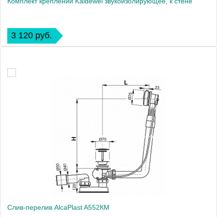
Комплект креплений Kaldewei звукоизолирующее, к стене
3 120 руб.
Слив-перелив AlcaPlast A552КM