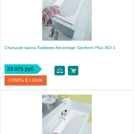
Стальная ванна Kaldewei Advantage Saniform Plus 363-1
33 075 руб.
КУПИТЬ В 1 КЛИК
Артикул
111800010001
Модель
Advantage Saniform Plus 363-1
Производитель
Kaldewei
Вес, кг
48