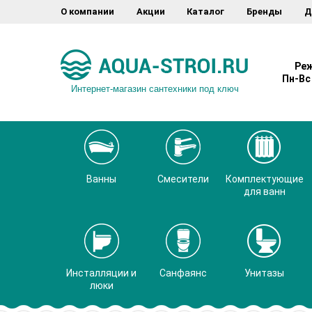
О компании
Акции
Каталог
Бренды
Д
Реж
Пн-Вс 
Интернет-магазин сантехники под ключ
Ванны
Смесители
Комплектующие
для ванн
Инсталляции и
Санфаянс
Унитазы
люки