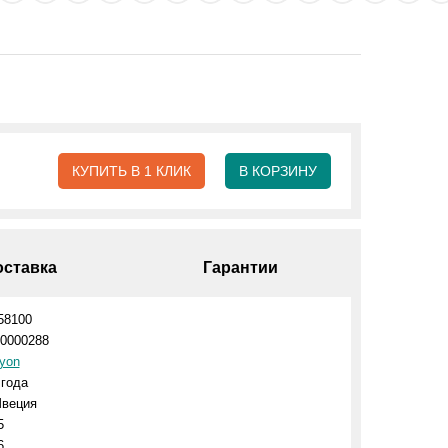
КУПИТЬ В 1 КЛИК
В КОРЗИНУ
оставка
Гарантии
58100
0000288
yon
 года
веция
5
6