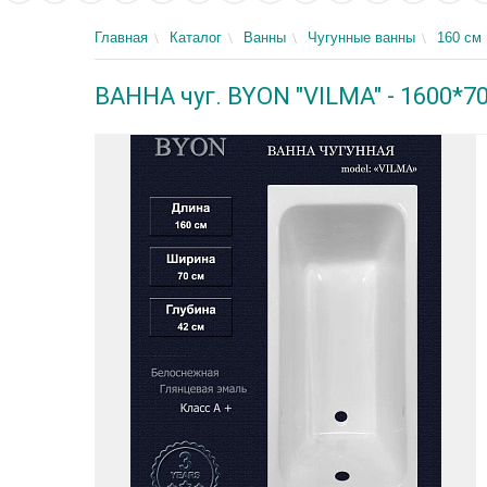
Главная
Каталог
Ванны
Чугунные ванны
160 см
ВАННА чуг. BYON "VILMA" - 1600*7