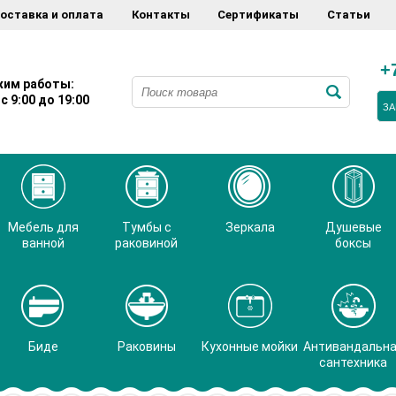
оставка и оплата
Контакты
Сертификаты
Статьи
+
им работы:
с 9:00 до 19:00
ЗА
Мебель для
Тумбы с
Зеркала
Душевые
ванной
раковиной
боксы
Биде
Раковины
Кухонные мойки
Антивандальн
сантехника