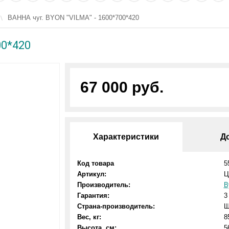
ВАННА чуг. BYON "VILMA" - 1600*700*420
00*420
67 000 руб.
Характеристики
Д
Код товара
5
Артикул:
Ц
Производитель:
B
Гарантия:
3
Страна-производитель:
Ш
Вес, кг:
8
Высота, см:
5