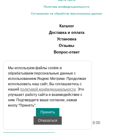
Политика конфиденциальности
Соглашение на обработку персональных данных
Каталог
Доставка и оплата
Установка
Отзывы
Вопрос-ответ
О компании
Мы используем файлы сookie и
Производители
обрабатываем персональные данные с
Сервисные центры
использованием Яндекс Метрики. Продолжая
использовать наш сайт, Вы соглашаетесь с
Контакты
нашей
политикой конфиденциальности
. Это
Статьи
улучшает работу сайта и взаимодействие с
ним. Подтвердите ваше согласие, нажав
Телефоны:
кнопу "Принять".
+7 (903) 216-59-41
Принять
E-mail:
info@aqua-stroi.ru
Отказаться
Время работы: Пн-Вс с 9:00 до 19:00