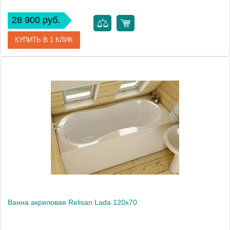
28 900 руб.
КУПИТЬ В 1 КЛИК
Артикул
ECO-120-70-40-W37
Производитель
Cezares
Высота, см
56.0000
Вес, кг
18
Ванна акриловая Relisan Lada 120x70