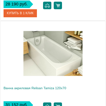
28 190 руб.
КУПИТЬ В 1 КЛИК
Артикул
Гл000000539
Производитель
Relisan
Высота, см
60.0000
Вес, кг
18
Ванна акриловая Relisan Tamiza 120x70
31 152 руб.