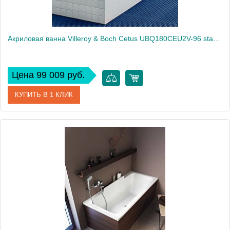
Акриловая ванна Villeroy & Boch Cetus UBQ180CEU2V-96 star white
Цена 99 009 руб.
КУПИТЬ В 1 КЛИК
Артикул
UBQ180CEU2V-96
Модель
Cetus UBQ180CEU2V-96
Производитель
Villeroy & Boch
Вес, кг
44