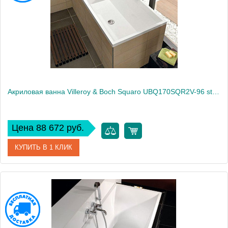
Вес, кг
20
Акриловая ванна Villeroy & Boch Squaro UBQ170SQR2V-96 star white
Цена 88 672 руб.
КУПИТЬ В 1 КЛИК
Артикул
UBQ170SQR2V-96
Модель
Squaro UBQ170SQR2V-96
Производитель
Villeroy & Boch