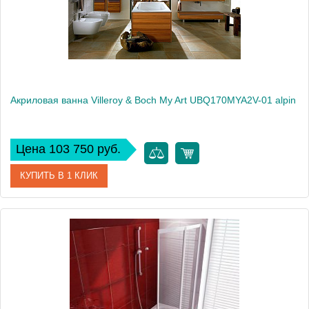
Акриловая ванна Villeroy & Boch My Art UBQ170MYA2V-01 alpin
Цена 103 750 руб.
КУПИТЬ В 1 КЛИК
Артикул
UBQ170MYA2V-01
Модель
My Art UBQ170MYA2V-01
Производитель
Villeroy & Boch
Вес, кг
48