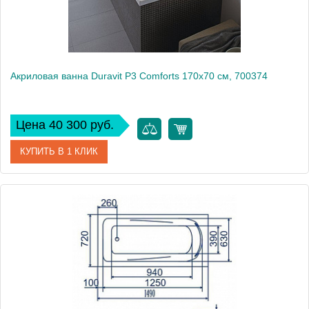
Акриловая ванна Duravit P3 Comforts 170х70 см, 700374
Цена 40 300 руб.
КУПИТЬ В 1 КЛИК
Артикул
700374000000
Модель
P3 Comforts 700374
Производитель
Duravit
Вес, кг
29