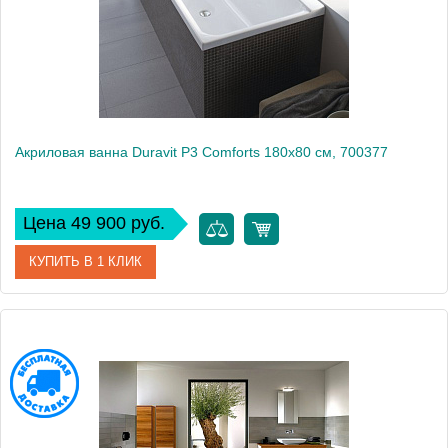
Вес, кг
24
Акриловая ванна Duravit P3 Comforts 180х80 см, 700377
Цена 49 900 руб.
КУПИТЬ В 1 КЛИК
Артикул
700377000000000
Модель
P3 Comforts 700377
Производитель
Duravit
Вес, кг
31