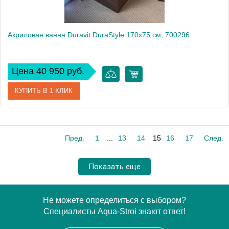
Акриловая ванна Duravit DuraStyle 170х75 см, 700296
Цена 40 950 руб.
КУПИТЬ В 1 КЛИК
Артикул
700296000000000
Пред.
1
...
13
14
15
16
17
След.
Модель
DuraStyle 700296
Производитель
Duravit
Показать еще
Не можете определиться с выбором?
Специалисты Aqua-Stroi знают ответ!