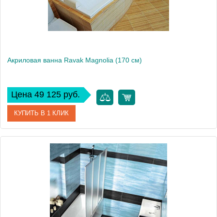
Акриловая ванна Ravak Magnolia (170 см)
Цена 49 125 руб.
КУПИТЬ В 1 КЛИК
Артикул
C501000000
Модель
Magnolia
Производитель
Ravak
Аэромассаж
установка по желанию