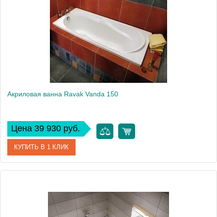
Производитель
Ravak
Аэромассаж
установка по желанию
Вес, кг
23
Акриловая ванна Ravak Vanda 150
Цена 39 930 руб.
КУПИТЬ В 1 КЛИК
Артикул
CO11000000
Модель
Vanda
Производитель
Ravak