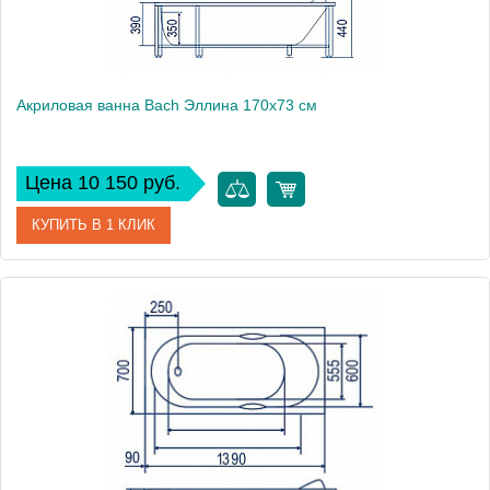
Акриловая ванна Bach Эллина 170х73 см
Цена 10 150 руб.
КУПИТЬ В 1 КЛИК
Модель
Эллина 170
Производитель
Bach
Аэромассаж
установка по желанию