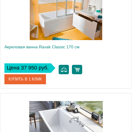
Вес, кг
21
Акриловая ванна Ravak Classic 170 см
Цена 37 950 руб.
КУПИТЬ В 1 КЛИК
Артикул
C541000000
Модель
Classic
Производитель
Ravak
Аэромассаж
установка по желанию