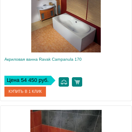
Производитель
Ravak
Аэромассаж
установка по желанию
Вес, кг
25
Акриловая ванна Ravak Campanula 170
Цена 54 450 руб.
КУПИТЬ В 1 КЛИК
Артикул
CA21000000
Модель
Campanula