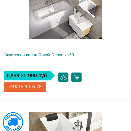
Аэромассаж
установка по желанию
Вес, кг
20
Акриловая ванна Ravak Domino 150
Цена 35 990 руб.
КУПИТЬ В 1 КЛИК
Артикул
C641000000
Модель
Domino
Производитель
Ravak