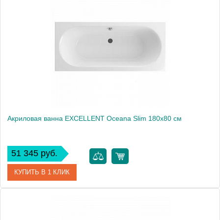
Артикул
WAEX.OCE18WH
Производитель
Excellent
Вес, кг
24
Акриловая ванна EXCELLENT Oceana Slim 180x80 см
51 345 руб.
КУПИТЬ В 1 КЛИК
Артикул
WAEX.OCE18WHS