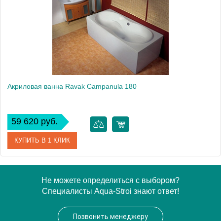
Вес, кг
29.5
Акриловая ванна Ravak Campanula 180
59 620 руб.
КУПИТЬ В 1 КЛИК
Артикул
CB21000000
Не можете определиться с выбором?
Специалисты Aqua-Stroi знают ответ!
Модель
Campanula
Производитель
Ravak
Позвонить менеджеру