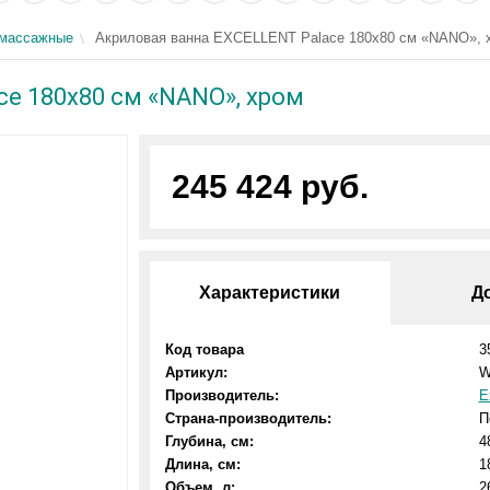
омассажные
Акриловая ванна EXCELLENT Palace 180x80 см «NANO», 
e 180x80 см «NANO», хром
245 424 руб.
Характеристики
Д
Код товара
3
Артикул:
W
Производитель:
E
Страна-производитель:
П
Глубина, см:
4
Длина, см:
1
Объем, л:
2