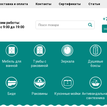
оставка и оплата
Контакты
Сертификаты
Статьи
+
им работы:
с 9:00 до 19:00
ЗА
Мебель для
Тумбы с
Зеркала
Душевые
ванной
раковиной
боксы
Биде
Раковины
Кухонные мойки
Антивандальн
сантехника