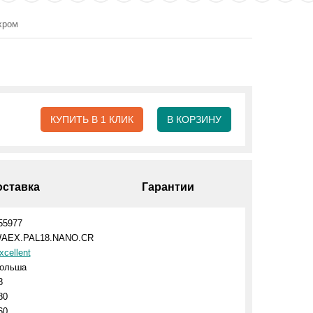
хром
КУПИТЬ В 1 КЛИК
В КОРЗИНУ
оставка
Гарантии
55977
AEX.PAL18.NANO.CR
xcellent
ольша
8
80
60