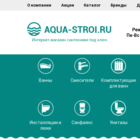
О компании
Акции
Каталог
Бренды
Д
Реж
Пн-Вс 
Интернет-магазин сантехники под ключ
Ванны
Смесители
Комплектующие
для ванн
Инсталляции и
Санфаянс
Унитазы
люки