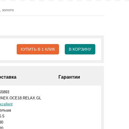
 золото
КУПИТЬ В 1 КЛИК
В КОРЗИНУ
оставка
Гарантии
55893
AEX.OCE18.RELAX.GL
xcellent
ольша
6.5
80
20