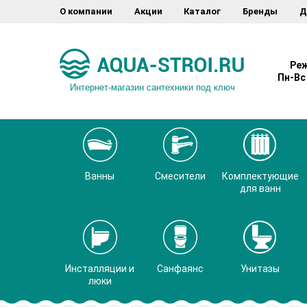
О компании
Акции
Каталог
Бренды
Д
Реж
Пн-Вс 
Интернет-магазин сантехники под ключ
Ванны
Смесители
Комплектующие
для ванн
Инсталляции и
Санфаянс
Унитазы
люки