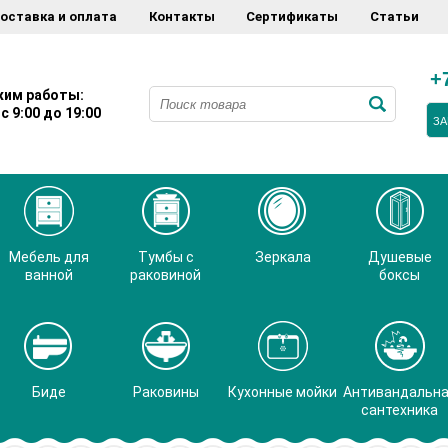
оставка и оплата
Контакты
Сертификаты
Статьи
+
им работы:
с 9:00 до 19:00
ЗА
Мебель для
Тумбы с
Зеркала
Душевые
ванной
раковиной
боксы
Биде
Раковины
Кухонные мойки
Антивандальн
сантехника