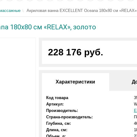
омассажные
Акриловая ванна EXCELLENT Oceana 180x80 см «RELAX»,
a 180x80 см «RELAX», золото
228 176 руб.
Характеристики
Д
Код товара
3
Артикул:
W
Производитель:
E
Страна-производитель:
П
Глубина, см:
4
Длина, см:
1
Объем, л:
2