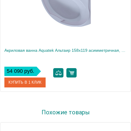
Акриловая ванна Aquatek Альтаир 158x119 асимметричная, правая, с каркасом и экраном, без гидромассажа
54 090 руб.
КУПИТЬ В 1 КЛИК
Артикул
ALT160-0000047
Похожие товары
Производитель
Акватек
Высота, см
69