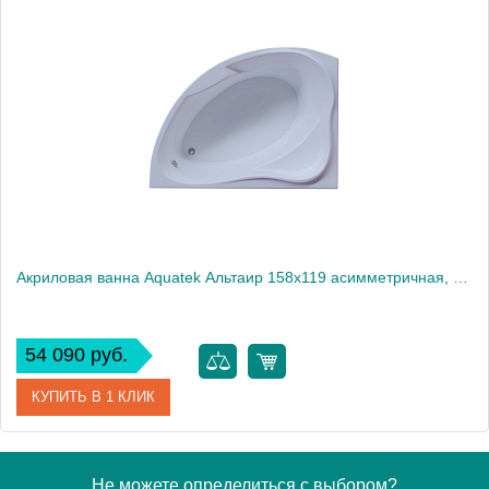
Вес, кг
80
Акриловая ванна Aquatek Альтаир 158x119 асимметричная, левая, с каркасом и экраном, без гидромассажа
54 090 руб.
КУПИТЬ В 1 КЛИК
Артикул
ALT160-0000067
Не можете определиться с выбором?