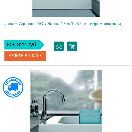
Jacuzzi Aquasoul AQU Ванна 170x70x57см, гидромассажная, Dx, встраиваемая, цвет: белый/хром
809 822 руб.
КУПИТЬ В 1 КЛИК
Артикул
AQU-1006-2900 Dx
Производитель
Jacuzzi