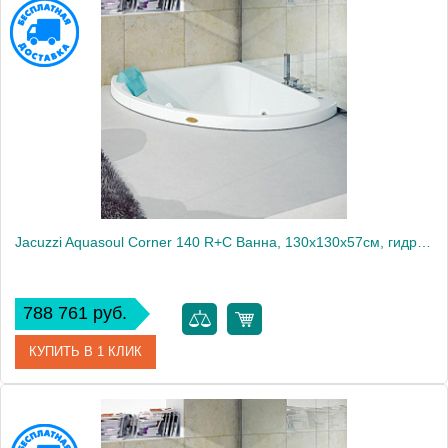
Артикул
AQU-4006-0741
Производитель
Jacuzzi
Jacuzzi Aquasoul Corner 140 R+C Ванна, 130x130x57см, гидромассажная, встроенная, без смесителя, цвет: белый-хром
788 761 руб.
КУПИТЬ В 1 КЛИК
Артикул
AQU-4001-0400