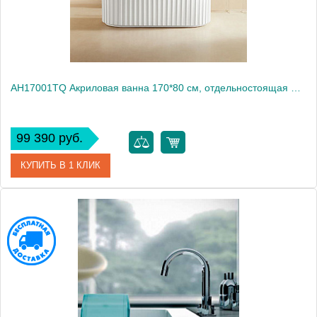
AH17001TQ Акриловая ванна 170*80 см, отдельностоящая Arrow с ножками, со сливом-переливом, белый
99 390 руб.
КУПИТЬ В 1 КЛИК
Артикул
AH17001TQ
Производитель
ARROW
Высота, см
58
Вес, кг
57