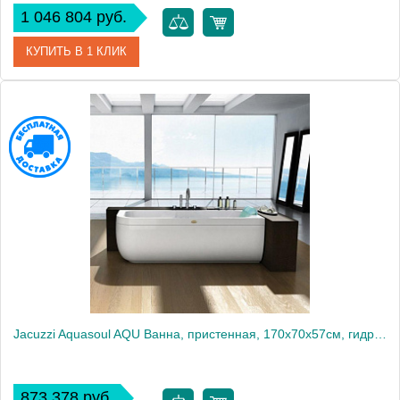
1 046 804 руб.
КУПИТЬ В 1 КЛИК
Артикул
AQU-1006-1744 Sx
Производитель
Jacuzzi
Jacuzzi Aquasoul AQU Ванна, пристенная, 170x70x57см, гидромассажная, Dx, без отверстия под смеситель, с панелями
873 378 руб.