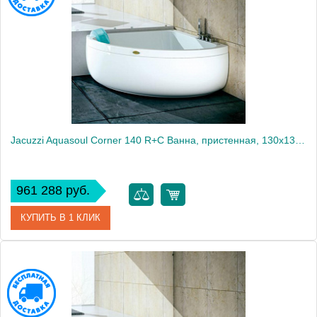
Jacuzzi Aquasoul Corner 140 R+C Ванна, пристенная, 130x130x57см, Гидромассажная, без смесителя, с панелями, цвет: белый-хром
961 288 руб.
КУПИТЬ В 1 КЛИК
Артикул
AQU40010441
Производитель
Jacuzzi