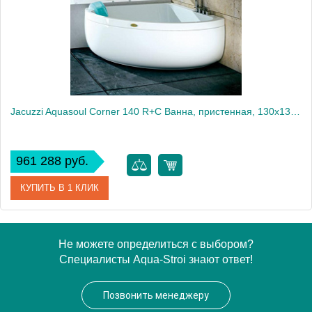
Jacuzzi Aquasoul Corner 140 R+C Ванна, пристенная, 130x130x57см, Гидромассажная, без смесителя, с панелями, цвет: белый-хром
961 288 руб.
КУПИТЬ В 1 КЛИК
Артикул
AQU40010441
Не можете определиться с выбором?
Специалисты Aqua-Stroi знают ответ!
Производитель
Jacuzzi
Позвонить менеджеру