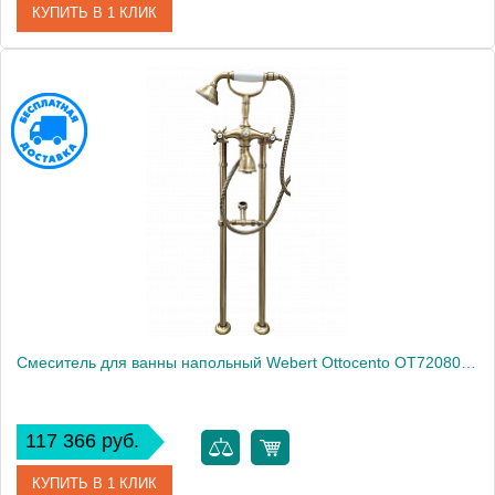
КУПИТЬ В 1 КЛИК
Артикул
OT720801010
Производитель
Webert
Высота, см
100.0000
Вес, кг
9.8
Смеситель для ванны напольный Webert Ottocento OT720801065
117 366 руб.
КУПИТЬ В 1 КЛИК