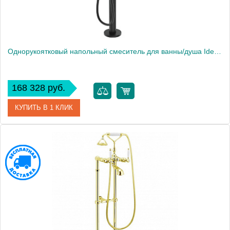
Однорукоятковый напольный смеситель для ванны/душа Ideal Standard TONIC II A6347XG
168 328 руб.
КУПИТЬ В 1 КЛИК
Артикул
A6347XG
Модель
TONIC II A6347XG
Производитель
Ideal Standard
Высота, см
87.0000
Вес, кг
9.42