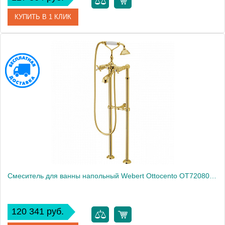
КУПИТЬ В 1 КЛИК
Артикул
LV851101015
Производитель
Webert
Высота, см
86.0000
Вес, кг
13
Смеситель для ванны напольный Webert Ottocento OT720801010
120 341 руб.