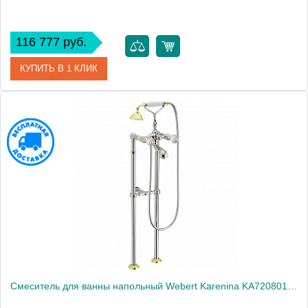
116 777 руб.
КУПИТЬ В 1 КЛИК
Артикул
KA720801015
Производитель
Webert
Высота, см
100.0000
Вес, кг
9.8
Смеситель для ванны напольный Webert Karenina KA720801017