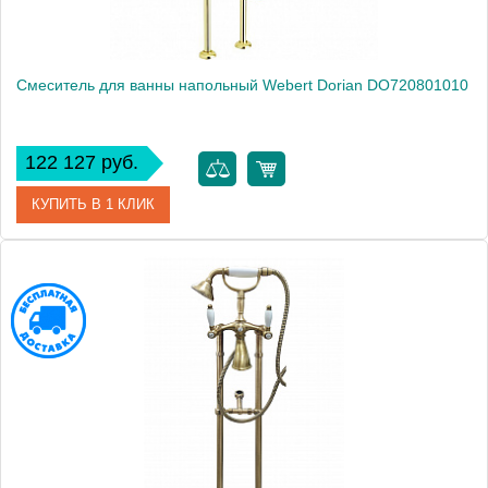
Смеситель для ванны напольный Webert Dorian DO720801010
122 127 руб.
КУПИТЬ В 1 КЛИК
Артикул
DO720801010
Производитель
Webert
Высота, см
100.0000
Вес, кг
9.8