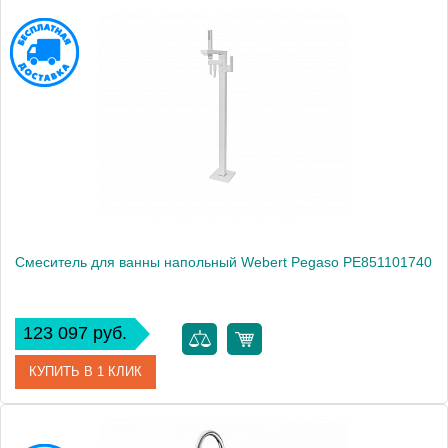
Артикул
PE851101560
Производитель
Webert
Высота, см
103.0000
Вес, кг
13
Смеситель для ванны напольный Webert Pegaso PE851101740
123 097 руб.
КУПИТЬ В 1 КЛИК