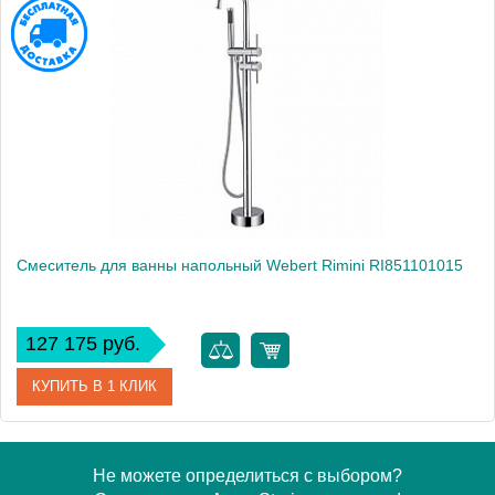
Артикул
PE851101740
Производитель
Webert
Высота, см
103.0000
Вес, кг
13
Смеситель для ванны напольный Webert Rimini RI851101015
127 175 руб.
КУПИТЬ В 1 КЛИК
Артикул
RI851101015
Не можете определиться с выбором?