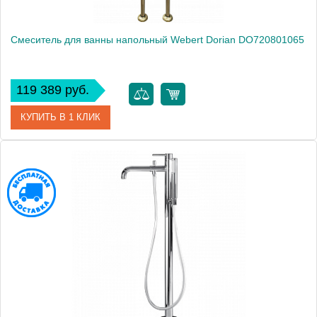
Смеситель для ванны напольный Webert Dorian DO720801065
119 389 руб.
КУПИТЬ В 1 КЛИК
Артикул
DO720801065
Производитель
Webert
Высота, см
100.0000
Вес, кг
9.8