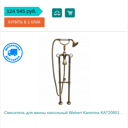
124 545 руб.
КУПИТЬ В 1 КЛИК
Артикул
KA720801017
Производитель
Webert
Высота, см
100.0000
Вес, кг
9.8
Смеситель для ванны напольный Webert Karenina KA720801065