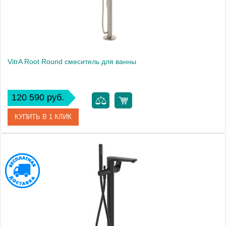
VitrA Root Round смеситель для ванны
120 590 руб.
КУПИТЬ В 1 КЛИК
Артикул
A4274134EXP
Производитель
Vitra
Вес, кг
9