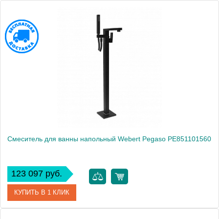
Артикул
PE851101010
Производитель
Webert
Высота, см
103.0000
Вес, кг
13
Смеситель для ванны напольный Webert Pegaso PE851101560
123 097 руб.
КУПИТЬ В 1 КЛИК