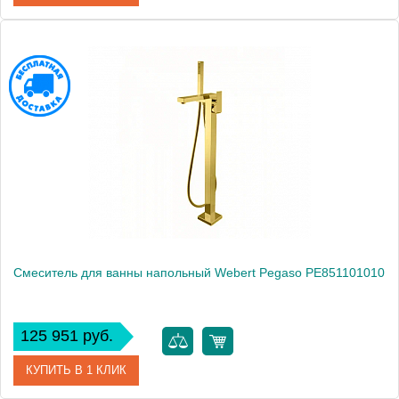
Артикул
OT720801065
Производитель
Webert
Высота, см
100.0000
Вес, кг
9.8
Смеситель для ванны напольный Webert Pegaso PE851101010
125 951 руб.
КУПИТЬ В 1 КЛИК