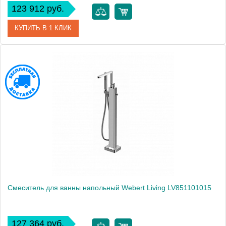
123 912 руб.
КУПИТЬ В 1 КЛИК
Артикул
KA720801065
Производитель
Webert
Высота, см
100.0000
Вес, кг
9.8
Смеситель для ванны напольный Webert Living LV851101015
127 364 руб.