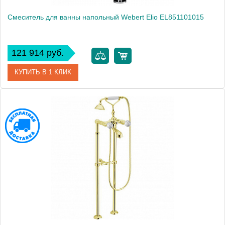
Смеситель для ванны напольный Webert Elio EL851101015
121 914 руб.
КУПИТЬ В 1 КЛИК
Артикул
EL851101015
Производитель
Webert
Высота, см
90.0000
Вес, кг
13