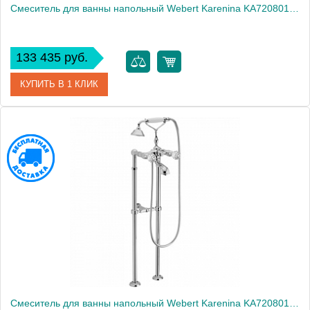
Смеситель для ванны напольный Webert Karenina KA720801010
133 435 руб.
КУПИТЬ В 1 КЛИК
Артикул
KA720801010
Производитель
Webert
Высота, см
100.0000
Вес, кг
9.8
Смеситель для ванны напольный Webert Karenina KA720801015