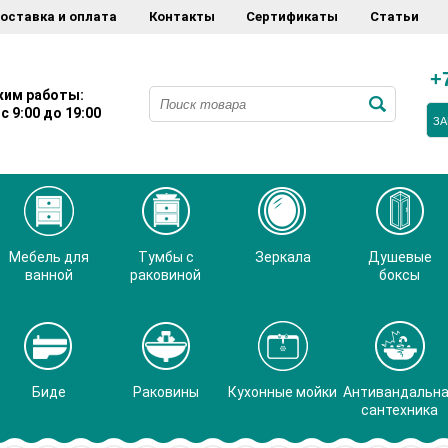
оставка и оплата
Контакты
Сертификаты
Статьи
+
им работы:
с 9:00 до 19:00
ЗА
Мебель для
Тумбы с
Зеркала
Душевые
ванной
раковиной
боксы
Биде
Раковины
Кухонные мойки
Антивандальн
сантехника