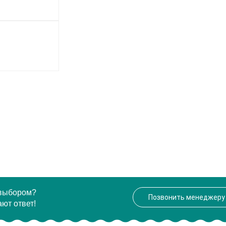
 выбором?
Позвонить менеджеру
ют ответ!