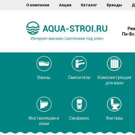
О компании
Акции
Каталог
Бренды
Д
Реж
Пн-Вс 
Интернет-магазин сантехники под ключ
Ванны
Смесители
Комплектующие
для ванн
Инсталляции и
Санфаянс
Унитазы
люки