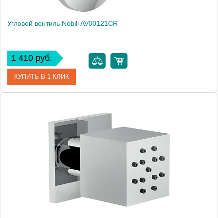
Угловой вентиль Nobili AV00121CR
1 410 руб.
КУПИТЬ В 1 КЛИК
Артикул
AV00121CR
Производитель
NOBILI
Высота, см
6.0000
Вес, кг
0.2