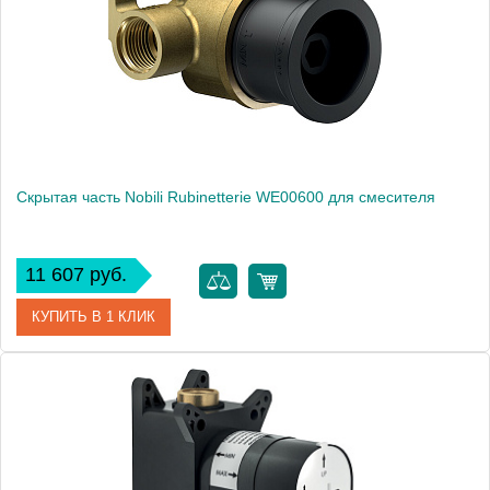
Вес, кг
1
Скрытая часть Nobili Rubinetterie WE00600 для смесителя
11 607 руб.
КУПИТЬ В 1 КЛИК
Артикул
WE00600
Производитель
NOBILI
Высота, см
4.7000