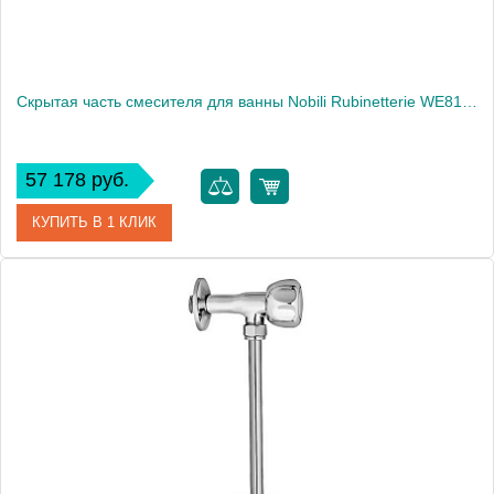
Скрытая часть смесителя для ванны Nobili Rubinetterie WE81201/TBM Velvet black матовый черный
57 178 руб.
КУПИТЬ В 1 КЛИК
Артикул
WE81201/TBM
Производитель
NOBILI
Высота, см
8.6000
Вес, кг
2.2