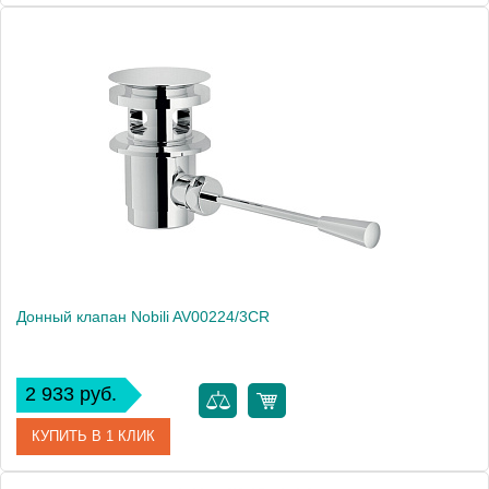
Артикул
AV00224/1CR
Производитель
NOBILI
Вес, кг
0.3
Донный клапан Nobili AV00224/3CR
2 933 руб.
КУПИТЬ В 1 КЛИК