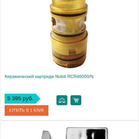
Артикул
AV00110/10CR
Производитель
NOBILI
Высота, см
5.8000
Вес, кг
0.4
Керамический картридж Nobili RCR46000/N
5 395 руб.
КУПИТЬ В 1 КЛИК
Артикул
RCR46000/N