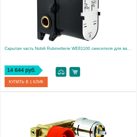
Вес, кг
0.6
Скрытая часть Nobili Rubinetterie WE81100 смесителя для ванны
14 644 руб.
КУПИТЬ В 1 КЛИК
Артикул
WE81100
Производитель
NOBILI
Высота, см
17.5000
Вес, кг
1.4