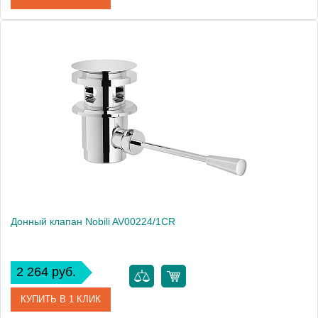
Артикул
AV00121/2CR
Производитель
NOBILI
Высота, см
6.0000
Вес, кг
0.1
Донный клапан Nobili AV00224/1CR
2 264 руб.
КУПИТЬ В 1 КЛИК