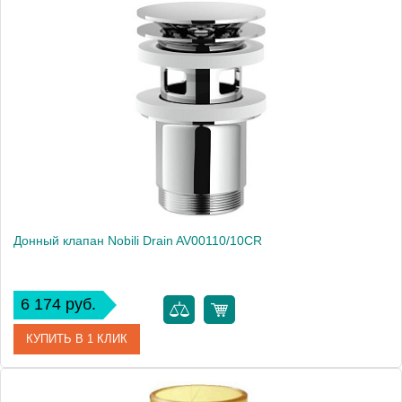
Артикул
AV00224/3CR
Производитель
NOBILI
Высота, см
5.0000
Вес, кг
0.4
Донный клапан Nobili Drain AV00110/10CR
6 174 руб.
КУПИТЬ В 1 КЛИК