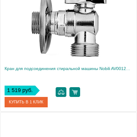
Производитель
NOBILI
Высота, см
5.8000
Вес, кг
0.2
Кран для подсоединения стиральной машины Nobili AV00121/1CR
1 519 руб.
КУПИТЬ В 1 КЛИК
Артикул
AV00121/1CR
Производитель
NOBILI