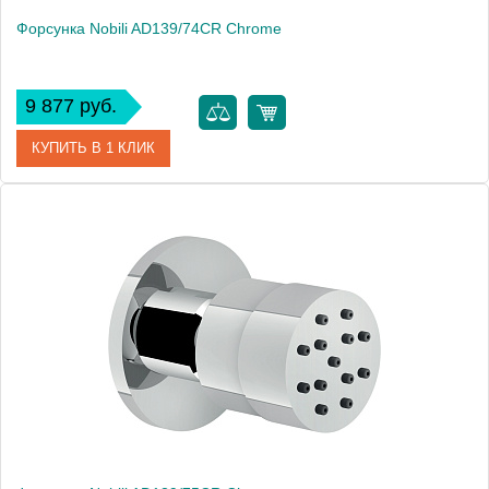
Форсунка Nobili AD139/74CR Chrome
9 877 руб.
КУПИТЬ В 1 КЛИК
Артикул
AD139/74CR
Производитель
NOBILI
Высота, см
4.6000
Вес, кг
0.3