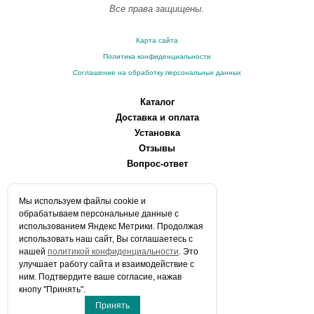
Все права защищены.
Карта сайта
Политика конфиденциальности
Соглашение на обработку персональных данных
Каталог
Доставка и оплата
Установка
Отзывы
Вопрос-ответ
О компании
Мы используем файлы сookie и
Производители
обрабатываем персональные данные с
Сервисные центры
использованием Яндекс Метрики. Продолжая
использовать наш сайт, Вы соглашаетесь с
Контакты
нашей
политикой конфиденциальности
. Это
Статьи
улучшает работу сайта и взаимодействие с
ним. Подтвердите ваше согласие, нажав
Телефоны:
кнопу "Принять".
+7 (903) 216-59-41
Принять