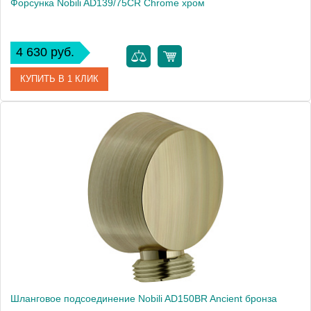
Форсунка Nobili AD139/75CR Chrome хром
4 630 руб.
КУПИТЬ В 1 КЛИК
Артикул
AD139/75CR
Производитель
NOBILI
Высота, см
5.0000
Вес, кг
0.2
Шланговое подсоединение Nobili AD150BR Ancient бронза