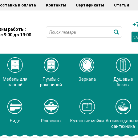
оставка и оплата
Контакты
Сертификаты
Статьи
+
им работы:
с 9:00 до 19:00
ЗА
Мебель для
Тумбы с
Зеркала
Душевые
ванной
раковиной
боксы
Биде
Раковины
Кухонные мойки
Антивандальн
сантехника