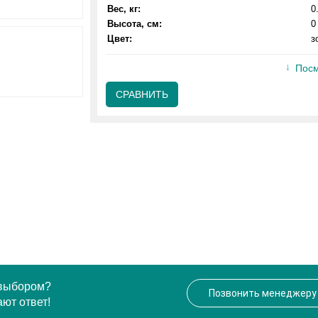
Вес, кг:
0
Высота, см:
0
Цвет:
з
Посм
СРАВНИТЬ
 выбором?
Позвонить менеджеру
ют ответ!