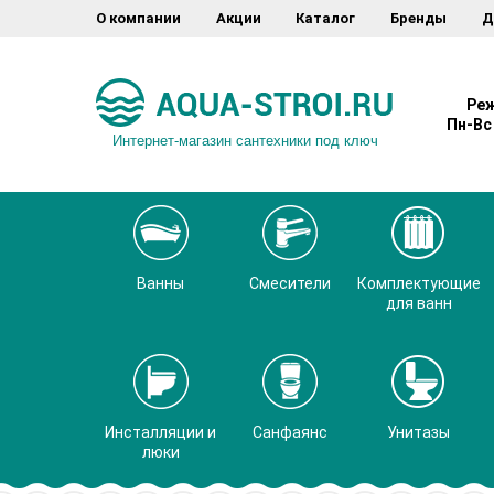
О компании
Акции
Каталог
Бренды
Д
Реж
Пн-Вс 
Интернет-магазин сантехники под ключ
Ванны
Смесители
Комплектующие
для ванн
Инсталляции и
Санфаянс
Унитазы
люки