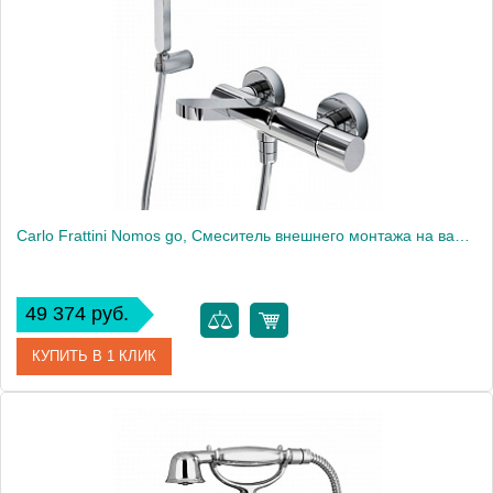
Производитель
Fima Carlo Frattini
Carlo Frattini Nomos go, Смеситель внешнего монтажа на ванну с душевым комплектом, цвет: Хром
49 374 руб.
КУПИТЬ В 1 КЛИК
Артикул
F4164CR
Производитель
Fima Carlo Frattini