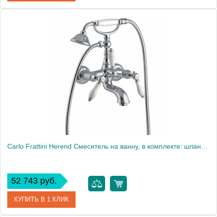
Артикул
F2415NS
Производитель
Fima Carlo Frattini
Carlo Frattini Herend Смеситель на ванну, в комплекте: шланг 1500 мм, ручной душ, цвет: хром
52 743 руб.
КУПИТЬ В 1 КЛИК