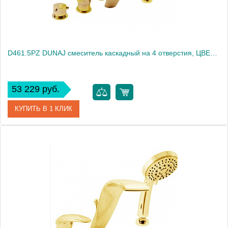
D461.5PZ DUNAJ смеситель каскадный на 4 отверстия, ЦВЕТ ЗОЛОТО
53 229 руб.
КУПИТЬ В 1 КЛИК
Артикул
D461.5PZ
Производитель
Rav Slezak
Высота, см
0.0000
Вес, кг
4.39