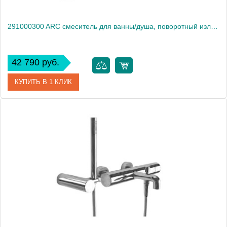
291000300 ARC смеситель для ванны/душа, поворотный излив (черный)
42 790 руб.
КУПИТЬ В 1 КЛИК
Артикул
291000300
Производитель
Damixa
Высота, см
19.0000
Вес, кг
2