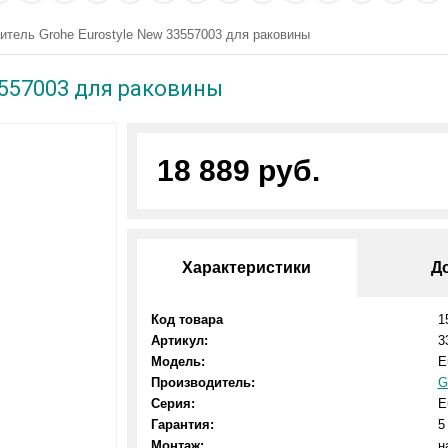
итель Grohe Eurostyle New 33557003 для раковины
3557003 для раковины
18 889 руб.
Характеристики
Д
Код товара
1
Артикул:
3
Модель:
E
Производитель:
G
Серия:
E
Гарантия:
5
Монтаж:
н