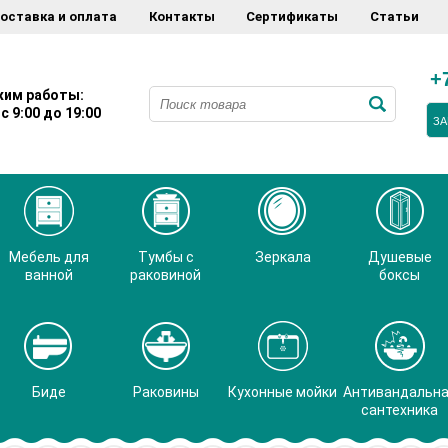
оставка и оплата
Контакты
Сертификаты
Статьи
+
им работы:
с 9:00 до 19:00
ЗА
Мебель для
Тумбы с
Зеркала
Душевые
ванной
раковиной
боксы
Биде
Раковины
Кухонные мойки
Антивандальн
сантехника