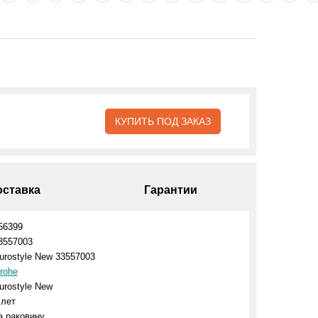
КУПИТЬ ПОД ЗАКАЗ
оставка
Гарантии
56399
3557003
urostyle New 33557003
rohe
urostyle New
 лет
а раковину