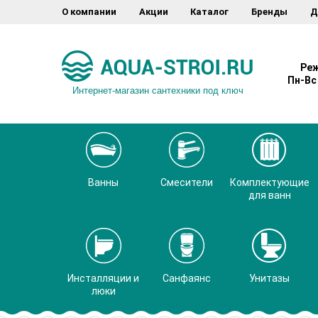
О компании
Акции
Каталог
Бренды
Д
Реж
Пн-Вс 
Интернет-магазин сантехники под ключ
Ванны
Смесители
Комплектующие
для ванн
Инсталляции и
Санфаянс
Унитазы
люки