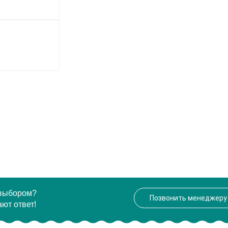
 выбором?
Позвонить менеджеру
ют ответ!