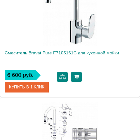
Монтаж
на мойку, на столешницу
Смеситель Bravat Pure F7105161C для кухонной мойки
6 600 руб.
КУПИТЬ В 1 КЛИК
Артикул
177408 / F7105161C / PR 1419
Модель
Pure F7105161C
Производитель
Bravat