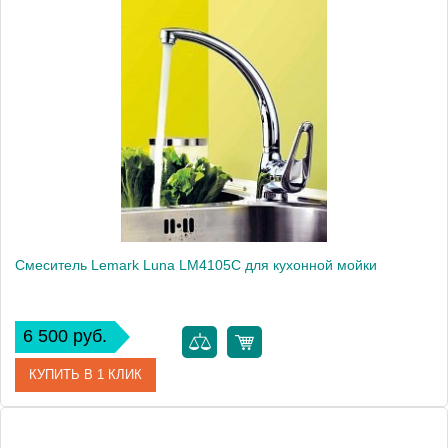
Артикул
LM2505C
Модель
Benefit LM2505C
Производитель
Lemark
Монтаж
на мойку, на столешницу
Вес, кг
1.33
Смеситель Lemark Luna LM4105C для кухонной мойки
6 500 руб.
КУПИТЬ В 1 КЛИК