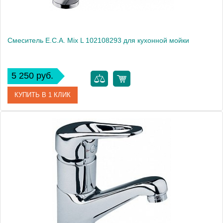
Смеситель E.C.A. Mix L 102108293 для кухонной мойки
5 250 руб.
КУПИТЬ В 1 КЛИК
Артикул
102108293
Модель
Mix L 102108293
Производитель
E.C.A.
Монтаж
на мойку, на столешницу