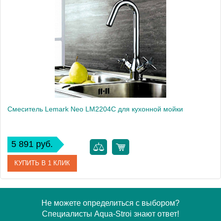
Модель
Luna LM4149C
Производитель
Lemark
Монтаж
на мойку, на столешницу
Смеситель Lemark Neo LM2204C для кухонной мойки
5 891 руб.
КУПИТЬ В 1 КЛИК
Артикул
LM2204C
Не можете определиться с выбором?
Специалисты Aqua-Stroi знают ответ!
Модель
Neo LM2204C