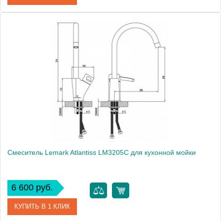
Артикул
102108735
Модель
Vera 102108735
Производитель
E.C.A.
Монтаж
на мойку, на столешницу
Смеситель Lemark Atlantiss LM3205C для кухонной мойки
6 600 руб.
КУПИТЬ В 1 КЛИК