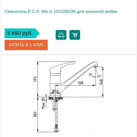
Смеситель E.C.A. Mix lx 102108239 для кухонной мойки
5 690 руб.
КУПИТЬ В 1 КЛИК
Артикул
102108239
Модель
Mix lx 102108239
Производитель
E.C.A.
Монтаж
на мойку, на столешницу