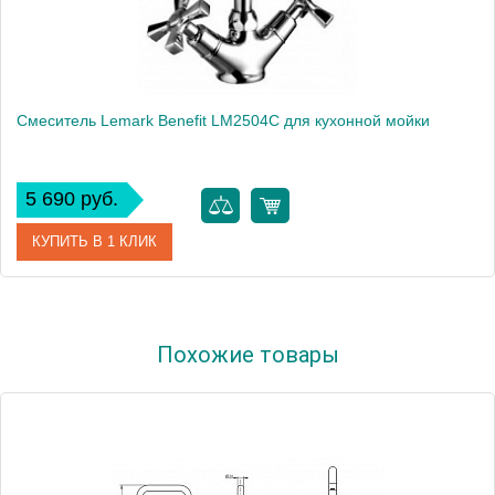
Смеситель Lemark Benefit LM2504C для кухонной мойки
5 690 руб.
КУПИТЬ В 1 КЛИК
Артикул
LM2504C
Похожие товары
Модель
Benefit LM2504C
Производитель
Lemark
Монтаж
на мойку, на столешницу
Вес, кг
1.33