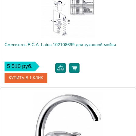
Монтаж
на мойку, на столешницу
Смеситель E.C.A. Lotus 102108699 для кухонной мойки
5 510 руб.
КУПИТЬ В 1 КЛИК
Артикул
102108699
Модель
Lotus 102108699
Производитель
E.C.A.
Монтаж
на мойку, на столешницу