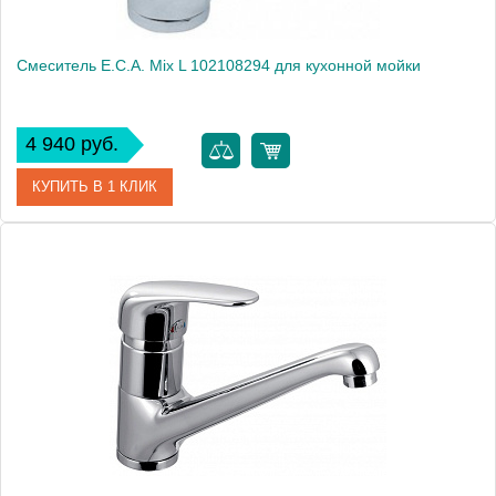
Смеситель E.C.A. Mix L 102108294 для кухонной мойки
4 940 руб.
КУПИТЬ В 1 КЛИК
Артикул
102108294
Модель
Mix L 102108294
Производитель
E.C.A.
Монтаж
на мойку, на столешницу