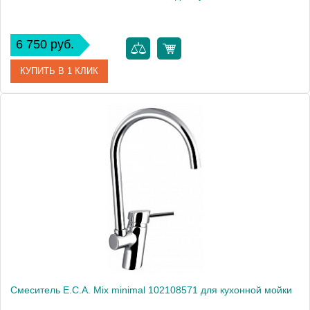
6 750 руб.
КУПИТЬ В 1 КЛИК
Артикул
102108857
Модель
Mix M 102108857
Производитель
E.C.A.
Монтаж
на мойку, на столешницу
Смеситель E.C.A. Mix minimal 102108571 для кухонной мойки