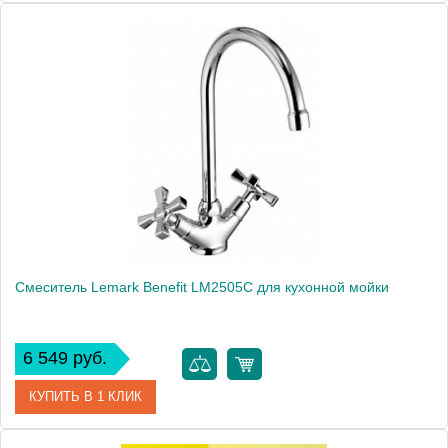
Артикул
LM3205C
Модель
Atlantiss LM3205C
Производитель
Lemark
Монтаж
на мойку, на столешницу
Вес, кг
2.13
Смеситель Lemark Benefit LM2505C для кухонной мойки
6 549 руб.
КУПИТЬ В 1 КЛИК