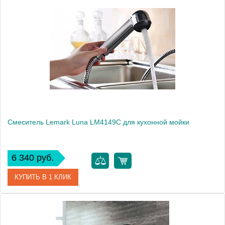
Артикул
LM4105C
Модель
Luna LM4105C
Производитель
Lemark
Монтаж
на мойку, на столешницу
Вес, кг
1.6
Смеситель Lemark Luna LM4149C для кухонной мойки
6 340 руб.
КУПИТЬ В 1 КЛИК
Артикул
LM4149C