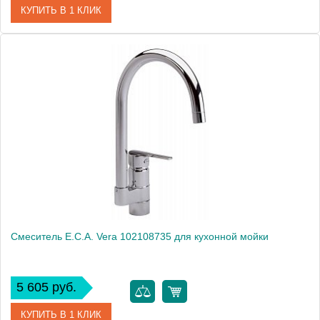
КУПИТЬ В 1 КЛИК
Артикул
102108488
Модель
Quattro 102108488
Производитель
E.C.A.
Монтаж
на мойку, на столешницу
Смеситель E.C.A. Vera 102108735 для кухонной мойки
5 605 руб.
КУПИТЬ В 1 КЛИК