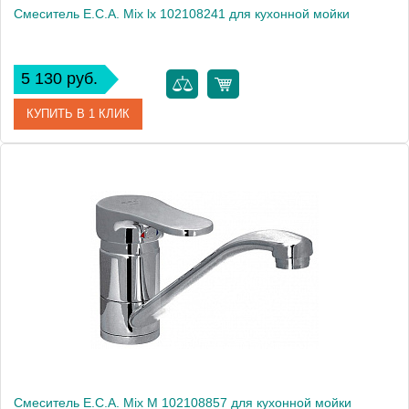
Смеситель E.C.A. Mix lx 102108241 для кухонной мойки
5 130 руб.
КУПИТЬ В 1 КЛИК
Артикул
102108241
Модель
Mix lx 102108241
Производитель
E.C.A.
Монтаж
на мойку, на столешницу
Смеситель E.C.A. Mix M 102108857 для кухонной мойки