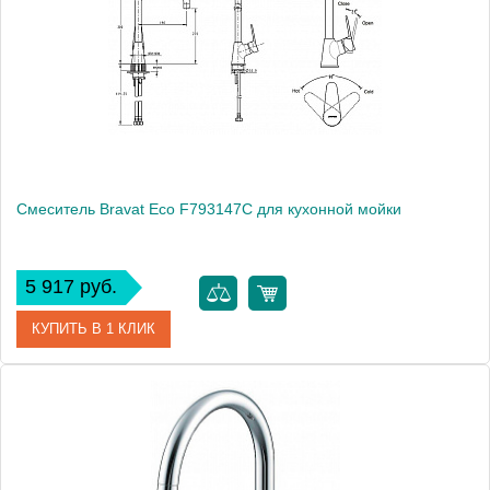
Смеситель Bravat Eco F793147C для кухонной мойки
5 917 руб.
КУПИТЬ В 1 КЛИК
Артикул
178167 / F793147C / EC 1319
Модель
Eco F793147C
Производитель
Bravat