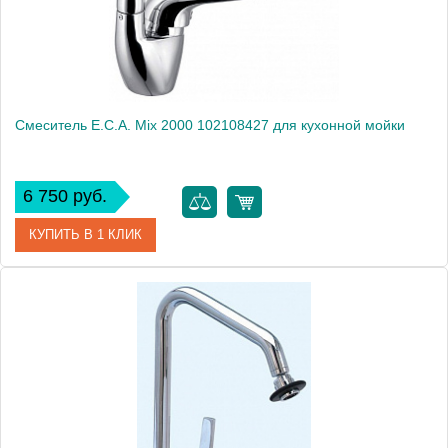
Смеситель E.C.A. Mix 2000 102108427 для кухонной мойки
6 750 руб.
КУПИТЬ В 1 КЛИК
Артикул
102108427
Модель
Mix 2000 102108427
Производитель
E.C.A.
Монтаж
на мойку, на столешницу