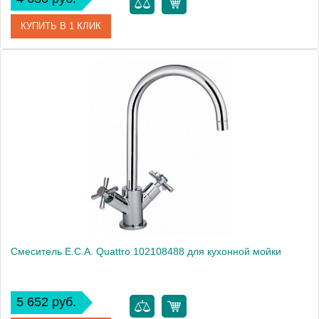
КУПИТЬ В 1 КЛИК
Артикул
102108379
Модель
Mix sl 102108379
Производитель
E.C.A.
Монтаж
на мойку, на столешницу
Смеситель E.C.A. Quattro 102108488 для кухонной мойки
5 652 руб.