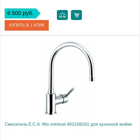
6 500 руб.
КУПИТЬ В 1 КЛИК
Артикул
102108571
Модель
Mix minimal 102108571
Производитель
E.C.A.
Монтаж
на мойку, на столешницу
Смеситель E.C.A. Mix minimal 402108161 для кухонной мойки