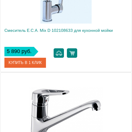
Смеситель E.C.A. Mix D 102108633 для кухонной мойки
5 890 руб.
КУПИТЬ В 1 КЛИК
Артикул
102108633
Модель
Mix D 102108633
Производитель
E.C.A.
Монтаж
на мойку, на столешницу