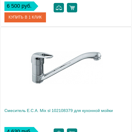
6 500 руб.
КУПИТЬ В 1 КЛИК
Артикул
402108161
Модель
Mix minimal 402108161
Производитель
E.C.A.
Монтаж
на мойку, на столешницу
Смеситель E.C.A. Mix sl 102108379 для кухонной мойки
4 630 руб.