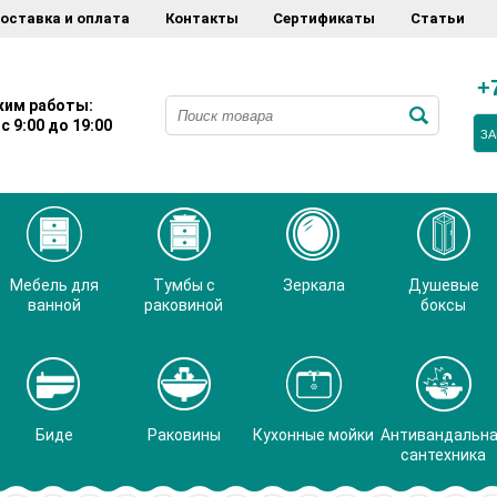
оставка и оплата
Контакты
Сертификаты
Статьи
+
им работы:
с 9:00 до 19:00
ЗА
Мебель для
Тумбы с
Зеркала
Душевые
ванной
раковиной
боксы
Биде
Раковины
Кухонные мойки
Антивандальн
сантехника