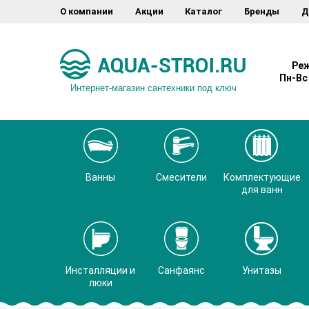
О компании
Акции
Каталог
Бренды
Д
Реж
Пн-Вс 
Интернет-магазин сантехники под ключ
Ванны
Смесители
Комплектующие
для ванн
Инсталляции и
Санфаянс
Унитазы
люки