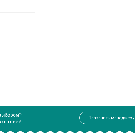
 выбором?
Позвонить менеджеру
ют ответ!