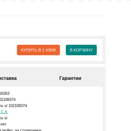
КУПИТЬ В 1 КЛИК
В КОРЗИНУ
оставка
Гарантии
60263
02108374
ix sl 102108374
.C.A.
ix sl
 лет
а мойку, на столешницу