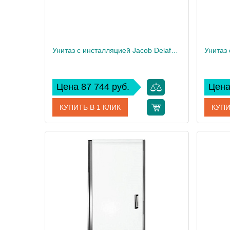
Унитаз c инсталляцией Jacob Delafon Struktura, сиденье тонкое микролифт, клавиша хром E21741RU-00
Цена 87 744 руб.
Цена
КУПИТЬ В 1 КЛИК
КУПИ
Артикул
E21741RU-00
Артикул
Производитель
Jacob Delafon
Произво
Высота, см
120
Высота,
Вес, кг
35
Вес, кг