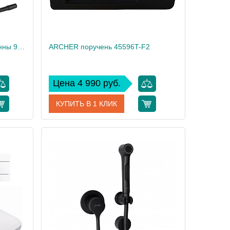
VOLUTE слив-перелив для ванны 99314T-CP
ARCHER поручень 45596T-F2
Цена 4 990 руб.
КУПИТЬ В 1 КЛИК
9314T-CP
Артикул
45596T-F2
 Delafon
Производитель
Jacob Delafon
55,4
Вес, кг
1
1