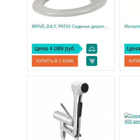
BRIVE,JULY, PATIO Сиденье дюропласт быстросъемное с микролифтом, белый (для EDV102, E4345, E4187, UJV102) 17503
Цена 4 089 руб.
Цена
КУПИТЬ В 1 КЛИК
КУПИ
Артикул
17503
Артикул
Производитель
Jacob Delafon
Произво
Высота, см
4,5
Вес, кг
Вес, кг
3