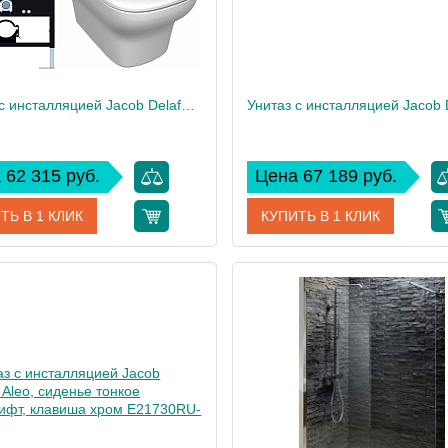
Унитаз c инсталляцией Jacob Delafon Vox, сиденье тонкое микролифт, панель для двойного смыва, хром E21747RU-CP
 62 315 руб.
Цена 67 189 руб.
ТЬ В 1 КЛИК
КУПИТЬ В 1 КЛИК
E21747RU-CP
Артикул
E217
дитель
Jacob Delafon
Производитель
Jacob
 см
113
Высота, см
40
Вес, кг