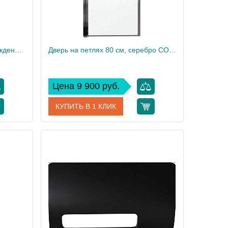
Фиксированное душевое ограждение 100см CONTRA E22W100-GA
Дверь на петлях 80 см, серебро CONTRA E22T81-GA
Цена 9 900 руб.
КУПИТЬ В 1 КЛИК
W100-GA
Артикул
E22T81-GA
 Delafon
Производитель
Jacob Delafon
200
Высота, см
200
20
Вес, кг
27