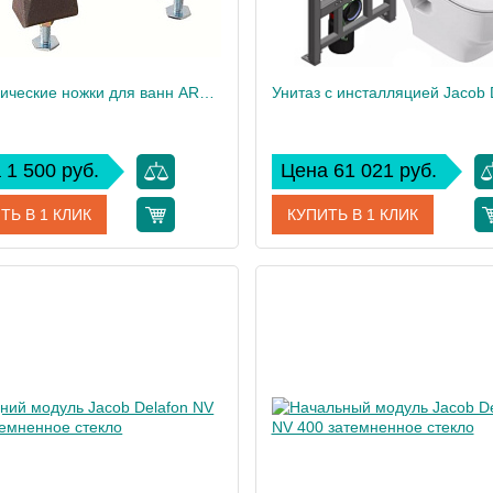
Металлические ножки для ванн ARCHER, Lovee и Reve 1172T-NA
 1 500 руб.
Цена 61 021 руб.
ТЬ В 1 КЛИК
КУПИТЬ В 1 КЛИК
1172T-NA
Артикул
E217
дитель
Jacob Delafon
Производитель
Jacob
2
Высота, см
Вес, кг