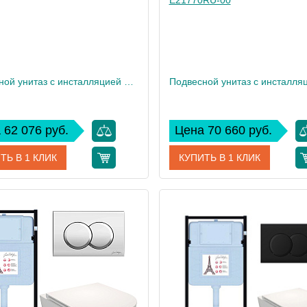
Подвесной унитаз c инсталляцией Jacob Delafon Vox, сиденье микролифт E21772RU-00
 62 076 руб.
Цена 70 660 руб.
ТЬ В 1 КЛИК
КУПИТЬ В 1 КЛИК
E21772RU-00
Артикул
E217
дитель
Jacob Delafon
Производитель
Jacob
 см
32,5
Высота, см
12
Вес, кг