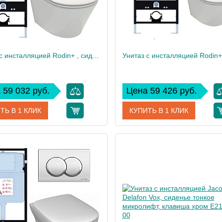
Унитаз c инсталляцией Rodin+ , сиденье тонкое микролифт, клавиша хром E21750RU-CP
 59 032 руб.
Цена 59 426 руб.
ТЬ В 1 КЛИК
КУПИТЬ В 1 КЛИК
E21750RU-CP
Артикул
E217
дитель
Jacob Delafon
Производитель
Jacob
 см
113
Высота, см
40
Вес, кг