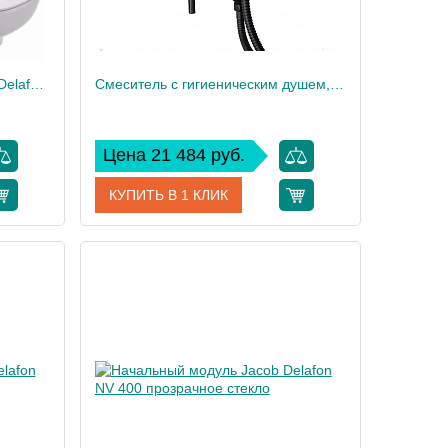
Унитаз c инсталляцией Jacob Delafon , сиденье тонкое микролифт, клавиша белая E21747RU-00
Смеситель с гигиеническим душем, матовый черный
Цена 21 484 руб.
КУПИТЬ В 1 КЛИК
47RU-00
Артикул
E24610-BL
 Delafon
Производитель
Jacob Delafon
35,5
18