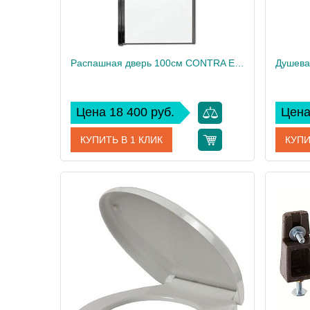
Распашная дверь 100см CONTRA E22T101-GA
Цена 18 400 руб.
Цена
КУПИТЬ В 1 КЛИК
КУПИ
Артикул
E22T101-GA
Артикул
Производитель
Jacob Delafon
Произво
Высота, см
200
Высота,
Вес, кг
15
Вес, кг