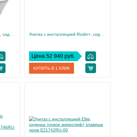
Унитаз c инсталляцией Rodin+, сиденье тонкое микролифт, панель для двойного смыва, матовый черный E21750RU-BL
Унитаз c инсталляцией Rodin+, сиденье тонкое микролифт, панель для двойного смыва, глянцевый белы E21750RU-00
Цена 52 940 руб.
КУПИТЬ В 1 КЛИК
50RU-BL
Артикул
E21750RU-00
 Delafon
Производитель
Jacob Delafon
35
Высота, см
35,6
28
Вес, кг
35