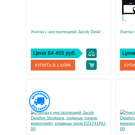
Унитаз c инсталляцией Jacob Delafon Rodin+, сиденье тонкое микролифт, клавиша хром E21749RU-00
Цена 64 455 руб.
Цена
КУПИТЬ В 1 КЛИК
КУПИ
Артикул
E21749RU-00
Артикул
Производитель
Jacob Delafon
Произво
Высота, см
109
Высота,
Вес, кг
55
Вес, кг