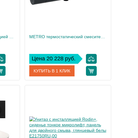
Подвесной унитаз c инсталляцией 40 см Jacob Delafon Vox, сиденье тонкое микролифт, клавиша хром E21770RU-00
METRO термостатический смеситель для душа с полкой матовый черный E21767-BL
Цена 20 228 руб.
КУПИТЬ В 1 КЛИК
70RU-00
Артикул
E21767-BL
 Delafon
Производитель
Jacob Delafon
37,5
Высота, см
7,2
39
Вес, кг
2