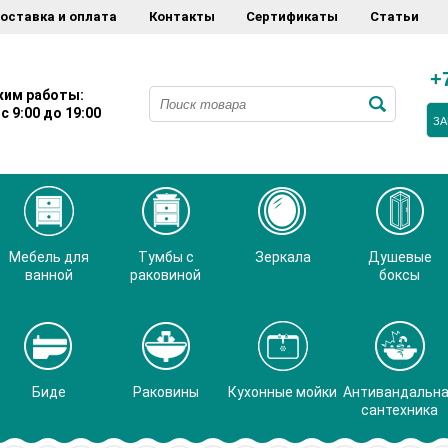
оставка и оплата
Контакты
Сертификаты
Статьи
+
им работы:
с 9:00 до 19:00
ЗА
Мебель для
Тумбы с
Зеркала
Душевые
ванной
раковиной
боксы
Биде
Раковины
Кухонные мойки
Антивандальн
сантехника