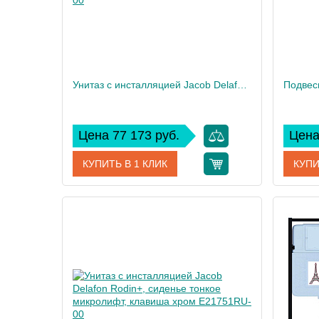
Унитаз c инсталляцией Jacob Delafon Modern Life, сиденье микролифт, клавиша хром E21773RU-00
Цена 77 173 руб.
Цена
КУПИТЬ В 1 КЛИК
КУПИ
Артикул
E21773RU-00
Артикул
Производитель
Jacob Delafon
Произво
Высота, см
35
Высота,
Вес, кг
32
Вес, кг