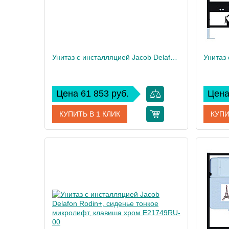
Унитаз c инсталляцией Jacob Delafon Rodin+, сиденье тонкое микролифт, клавиша хром E21751RU-00
Цена 61 853 руб.
Цена
КУПИТЬ В 1 КЛИК
КУПИ
Артикул
E21751RU-00
Артикул
Производитель
Jacob Delafon
Произво
Высота, см
35
Высота,
Вес, кг
40
Вес, кг