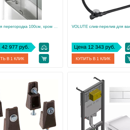
Душевая перегородка 100см, хром петли и профиль ADEQUATION E4931-GA
 42 977 руб.
Цена 12 343 руб.
ТЬ В 1 КЛИК
КУПИТЬ В 1 КЛИК
E4931-GA
Артикул
9
дитель
Jacob Delafon
Производитель
Jacob
 см
140
Высота, см
5
Вес, кг