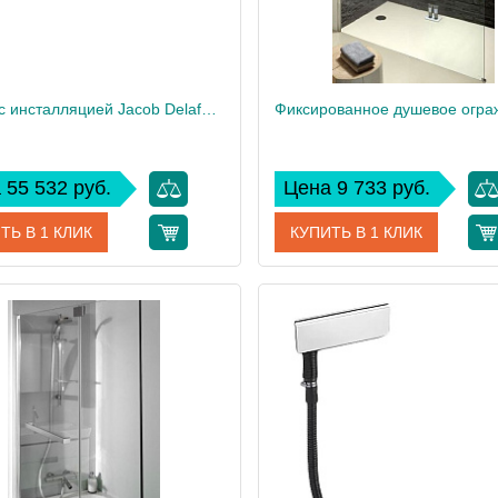
Унитаз c инсталляцией Jacob Delafon Aleo, сиденье тонкое микролифт, клавиша хром E21730RU-00
 55 532 руб.
Цена 9 733 руб.
ТЬ В 1 КЛИК
КУПИТЬ В 1 КЛИК
E21730RU-00
Артикул
E22
дитель
Jacob Delafon
Производитель
Jacob
 см
33
Высота, см
40
Вес, кг