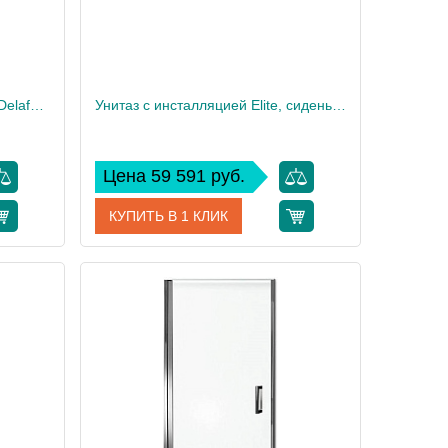
Унитаз c инсталляцией Jacob Delafon Vox, сиденье тонкое микролифт, клавиша хром E21746RU-00
Унитаз c инсталляцией Elite, сиденье тонкое микролифт, клавиша хром E21742RU-00
Цена 59 591 руб.
КУПИТЬ В 1 КЛИК
46RU-00
Артикул
E21742RU-00
 Delafon
Производитель
Jacob Delafon
32,5
Высота, см
35,6
12
Вес, кг
32