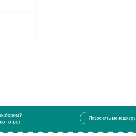
 выбором?
Позвонить менеджеру
ют ответ!