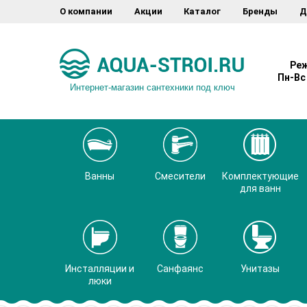
О компании
Акции
Каталог
Бренды
Д
Реж
Пн-Вс 
Интернет-магазин сантехники под ключ
Ванны
Смесители
Комплектующие
для ванн
Инсталляции и
Санфаянс
Унитазы
люки