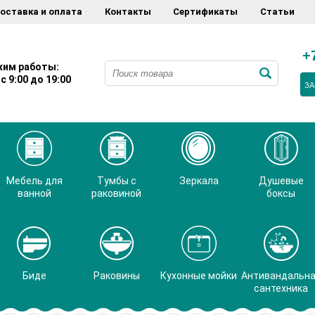
оставка и оплата
Контакты
Сертификаты
Статьи
+
им работы:
с 9:00 до 19:00
ЗА
Мебель для
Тумбы с
Зеркала
Душевые
ванной
раковиной
боксы
Биде
Раковины
Кухонные мойки
Антивандальн
сантехника