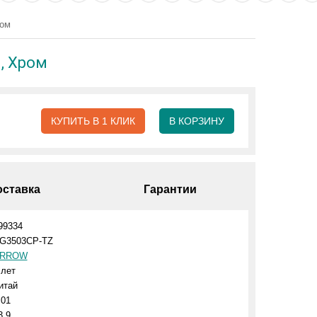
ром
, Хром
КУПИТЬ В 1 КЛИК
В КОРЗИНУ
оставка
Гарантии
99334
G3503CP-TZ
RROW
 лет
итай
.01
3.9